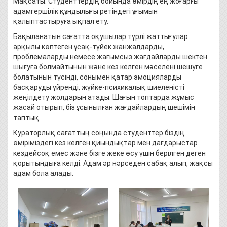
Мақсаты: Студенттердің бойында өмірдің ең жоғарғы
адамгершілік құндылығы ретіндегі ұғымын
қалыптастыруға ықпал ету.
Бақыланатын сағатта оқушылар түрлі жаттығулар
арқылы көптеген ұсақ-түйек жанжалдарды,
проблемаларды немесе жағымсыз жағдайларды шектен
шығуға болмайтынын және кез келген мәселені шешуге
болатынын түсінді, сонымен қатар эмоцияларды
басқаруды үйренді, жүйке-психикалық шиеленісті
жеңілдету жолдарын атады. Шағын топтарда жұмыс
жасай отырып, біз ұсынылған жағдайлардың шешімін
таптық.
Кураторлық сағаттың соңында студенттер біздің
өміріміздегі кез келген қиындықтар мен дағдарыстар
кездейсоқ емес және бізге жеке өсу үшін берілген деген
қорытындыға келді. Адам әр нәрседен сабақ алып, жақсы
адам бола алады.