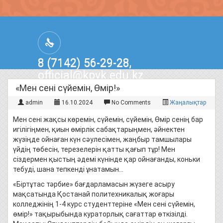
8 (7142) 56-29-28,
official@kpvk.edu.kz
г.Костанай, Проспект Кобыланды
«Мен сені сүйемін, Өмір!»
Батыра, 3
admin
16.10.2024
No Comments
Жаңалықтар
Мен сені жақсы көремін, сүйемін, сүйемін, Өмір сенің бар
игілігіңмен, қиын өмірлік сабақтарыңмен, әйнектен
жүзіңде ойнаған күн сәулесімен, жаңбыр тамшылары
үйдің төбесін, терезелерін қатты қағып тұр! Мен
сіздермен қыстың әдемі күнінде қар ойнағанды, коньки
тебуді, шана тепкенді ұнатамын…
«Біртұтас тәрбие» бағдарламасын жүзеге асыру
мақсатында Қостанай политехникалық жоғары
колледжінің 1-4 курс студенттеріне «Мен сені сүйемін,
өмір!» тақырыбында кураторлық сағаттар өткізілді.