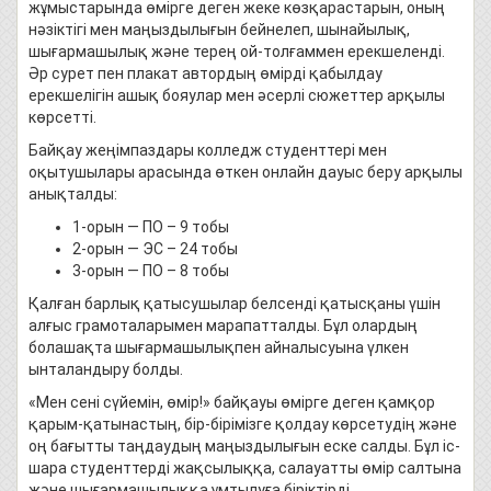
жұмыстарында өмірге деген жеке көзқарастарын, оның
нәзіктігі мен маңыздылығын бейнелеп, шынайылық,
шығармашылық және терең ой-толғаммен ерекшеленді.
Әр сурет пен плакат автордың өмірді қабылдау
ерекшелігін ашық бояулар мен әсерлі сюжеттер арқылы
көрсетті.
Байқау жеңімпаздары колледж студенттері мен
оқытушылары арасында өткен онлайн дауыс беру арқылы
анықталды:
1-орын — ПО – 9 тобы
2-орын — ЭС – 24 тобы
3-орын — ПО – 8 тобы
Қалған барлық қатысушылар белсенді қатысқаны үшін
алғыс грамоталарымен марапатталды. Бұл олардың
болашақта шығармашылықпен айналысуына үлкен
ынталандыру болды.
«Мен сені сүйемін, өмір!» байқауы өмірге деген қамқор
қарым-қатынастың, бір-бірімізге қолдау көрсетудің және
оң бағытты таңдаудың маңыздылығын еске салды. Бұл іс-
шара студенттерді жақсылыққа, салауатты өмір салтына
және шығармашылыққа ұмтылуға біріктірді.