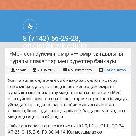
8 (7142) 56-29-28,
official@kpvk.edu.kz
г.Костанай, Проспект Кобыланды
«Мен сені сүйемін, өмір!» — өмір құндылығы
Батыра, 3
туралы плакаттар мен суреттер байқауы
admin
20.05.2025
No Comments
Жаңалықтар
Жастар арасында жағымды көзқарас қалыптастыру,
теріс мінез-құлықтың алдын алу және адам өмірінің
құндылығын насихаттау мақсатында колледжде «Мен
сені сүйемін, өмір!» атты плакаттар мен суреттер байқауы
ұйымдастырылды. Іс-шара тәрбие жұмысы аясында
өткізіліп, білім ордасының тәрбиелік бағдарламасындағы
маңызды оқиғаға айналды.
Байқауға келесі топтар қатысты: ПО-9, ПО-8, СТ-8, ЭС-24,
ХП-25, Э-15, Б-6, ТЗ-30, М-14. Қатысушылар өз