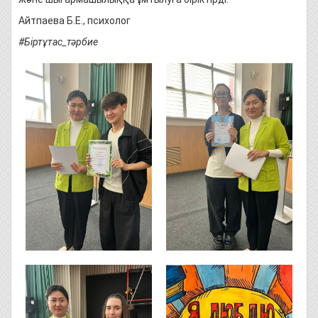
Айтпаева Б.Е., психолог
#Біртұтас_тәрбие