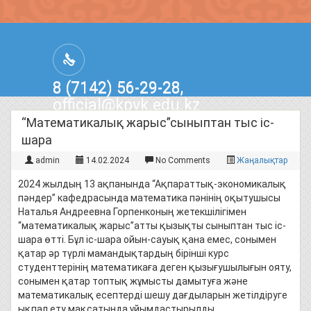
8 (7142) 56-29-28,
official@kpvk.edu.kz
г.Костанай, Проспект Кобыланды
“Математикалық жарыс”сыныптан тыс іс-
Батыра, 3
шара
admin
14.02.2024
No Comments
Жаңалықтар
2024 жылдың 13 ақпанында “Ақпараттық-экономикалық
пәндер” кафедрасында математика пәнінің оқытушысы
Наталья Андреевна Горпенконың жетекшілігімен
“математикалық жарыс”атты қызықты сыныптан тыс іс-
шара өтті. Бұл іс-шара ойын-сауық қана емес, сонымен
қатар әр түрлі мамандықтардың бірінші курс
студенттерінің математикаға деген қызығушылығын ояту,
сонымен қатар топтық жұмысты дамытуға және
математикалық есептерді шешу дағдыларын жетілдіруге
ықпал ету мақсатында ұйымдастырылды.