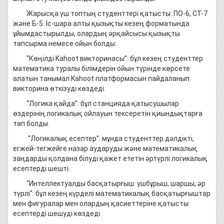
Жарысқа үш топтың студенттері қатысты: ПО-6, СТ-7
және Б-5. Іс-шара алты қызықты кезең форматында
ұйымдастырылды, олардың әрқайсысы қызықты
тапсырма немесе ойын болды:
“Көңілді Kahoot викторинасы”: бұл кезең студенттер
математика туралы білімдерін ойын түрінде көрсете
алатын танымал Kahoot платформасын пайдаланып
викторина өткізуді көздеді.
“Логика қайда”: бұл станцияда қатысушылар
өздерінің логикалық ойлауын тексеретін қиындықтарға
тап болды.
“Логикалық есептер”: мұнда студенттер дәлдікті,
егжей-тегжейге назар аударуды және математикалық
заңдарды қолдана білуді қажет ететін әртүрлі логикалық
есептерді шешті.
“Интеллектуалды басқатырғыш: үшбұрыш, шаршы, әр
түрлі”: бұл кезең күрделі математикалық басқатырғыштар
мен фигуралар мен олардың қасиеттеріне қатысты
есептерді шешуді көздеді.