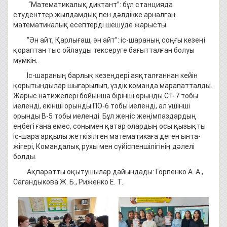
“Математикалық диктант”: бұл станцияда
студенттер жылдамдық пен дәлдікке арналған
математикалық есептерді шешуде жарысты.
“Ән айт, Қарлығаш, ән айт”: іс-шараның соңғы кезеңі
қораптан тыс ойлауды тексеруге бағытталған болуы
мүмкін.
Іс-шараның барлық кезеңдері аяқталғаннан кейін
қорытындылар шығарылып, үздік команда марапатталды.
Жарыс нәтижелері бойынша бірінші орынды СТ-7 тобы
иеленді, екінші орынды ПО-6 тобы иеленді, ал үшінші
орынды В-5 тобы иеленді. Бұл жеңіс жеңімпаздардың
еңбегі ғана емес, сонымен қатар олардың осы қызықты
іс-шара арқылы жеткізілген математикаға деген ынта-
жігері, Командалық рухы мен сүйіспеншілігінің дәлелі
болды.
Ақпаратты оқытушылар дайындады: Горпенко А. А.,
Сагандыкова Ж. Б., Риженко Е. Т.