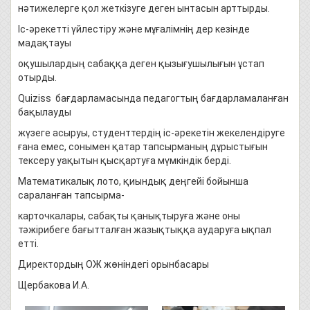
нәтижелерге қол жеткізуге деген ынтасын арттырды.
Іс-әрекетті үйлестіру және мұғалімнің дер кезінде
мадақтауы
оқушылардың сабаққа деген қызығушылығын ұстап
отырды.
Quiziss бағдарламасында педагогтың бағдарламаланған
бақылауды
жүзеге асыруы, студенттердің іс-әрекетін жекелендіруге
ғана емес, сонымен қатар тапсырманың дұрыстығын
тексеру уақытын қысқартуға мүмкіндік берді.
Математикалық лото, қиындық деңгейі бойынша
сараланған тапсырма-
карточкалары, сабақты қанықтыруға және оны
тәжірибеге бағытталған жазықтыққа аударуға ықпал
етті.
Директордың ОЖ жөніндегі орынбасары
Щербакова И.А.