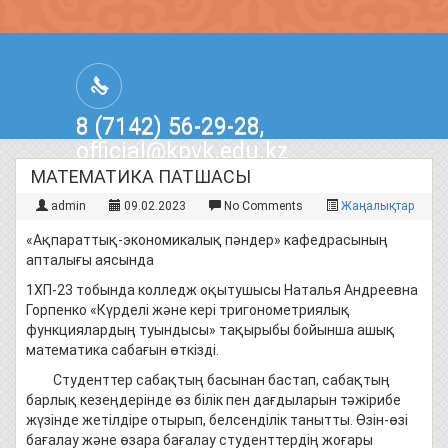
8 (7142) 56-29-28,
official@kpvk.edu.kz
г.Костанай, Проспект Кобыланды
МАТЕМАТИКА ПАТШАСЫ
Батыра, 3
admin
09.02.2023
No Comments
Жаңалықтар
«Ақпараттық-экономикалық пәндер» кафедрасының
апталығы аясында
1ХП-23 тобында колледж оқытушысы Наталья Андреевна
Горпенко «Күрделі және кері тригонометриялық
функциялардың туындысы» тақырыбы бойынша ашық
математика сабағын өткізді.
Студенттер сабақтың басынан бастап, сабақтың
барлық кезеңдерінде өз білік пен дағдыларын тәжірибе
жүзінде жетілдіре отырып, белсенділік танытты. Өзін-өзі
бағалау және өзара бағалау студенттердің жоғары