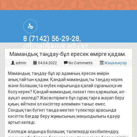
8 (7142) 56-29-28,
official@kpvk.edu.kz
г.Костанай, Проспект Кобыланды
Мамандық таңдау-бұл ересек өмірге қадам.
Батыра, 3
admin
04.04.2022
No Comments
Жаңалықтар
Мамандық таңдау-бұл әр адамның ересек өмірін
анықтайтын қадам. Қандай мамандықты таңдау керек
және болашақта еңбек нарығында қалай сұранысқа ие
болу керек? Қандай мамандық ләззат пен қаржылық әл-
ауқат әкеледі? Жасөспірімге бұл сұрақтарға жауап беру
қиын, өйткені ол кәсіптер әлемімен таныс емес.
Сондықтан бүгінгі таңда мектеп түлектері арасында
кәсіптік бағдар беру жұмысының маңыздылығы едәуір
артып келеді.
Колледж алдында болашақ талапкерді кәсібилендіру,