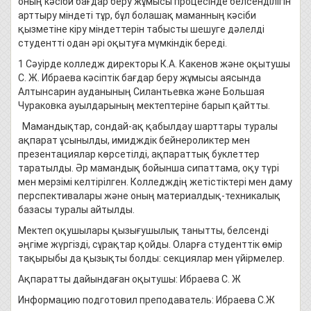
оның кәсіби бағдар беру жұмысы процесінде белсенділігін
арттыру міндеті тұр, бұл болашақ маманның кәсіби
қызметіне кіру міндеттерін табысты шешуге дәлелді
студентті одан әрі оқытуға мүмкіндік береді.
1 Сәуірде колледж директоры К.А. Какенов және оқытушы
С. Ж. Ибраева кәсіптік бағдар беру жұмысы аясында
Алтынсарин ауданының Силантьевка және Большая
Чураковка ауылдарының мектептеріне барып қайтты.
Мамандықтар, сондай-ақ қабылдау шарттары туралы
ақпарат ұсынылды, имидждік бейнероликтер мен
презентациялар көрсетілді, ақпараттық буклеттер
таратылды. Әр мамандық бойынша сипаттама, оқу түрі
мен мерзімі келтірілген. Колледждің жетістіктері мен даму
перспективалары және оның материалдық-техникалық
базасы туралы айтылды.
Мектеп оқушылары қызығушылық танытты, белсенді
әңгіме жүргізді, сұрақтар қойды. Оларға студенттік өмір
тақырыбы да қызықты болды: секциялар мен үйірмелер.
Ақпаратты дайындаған оқытушы: Ибраева С. Ж
Информацию подготовил преподаватель: Ибраева С.Ж