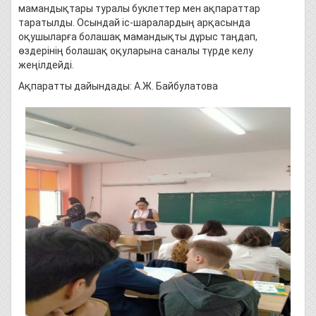
мамандықтары туралы буклеттер мен ақпараттар
таратылды. Осындай іс-шаралардың арқасында
оқушыларға болашақ мамандықты дұрыс таңдап,
өздерінің болашақ оқуларына саналы түрде келу
жеңілдейді.
Ақпаратты дайындады: А.Ж. Байбулатова