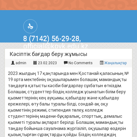
8 (7142) 56-29-28,
official@kpvk.edu.kz
г.Костанай, Проспект Кобыланды
Кәсіптік бағдар беру жұмысы
Батыра, 3
admin
23.02.2023
No Comments
Жаңалықтар
2023 жылдың 17 қаңтарында мен Қостанай қаласының №
19 орта мектебінің оқушыларымен болашақ мамандықты
таңдауға қатысты кәсіби бағдарлау сұхбатын өткіздім.
Болашақ студенттер біздің колледж ұсынатын білім беру
қызметтерінің кең ауқымы, қабылдау және қабылдау
ережелері, өту балы туралы білді, сондай-ақ оқу
қызметінің режимі, стипендия төлеу, колледж
студенттерінің мәдени-бұқаралық, спорттық, демалыс
қызметі туралы ақпарат берілді. Болашақ мамандықты
таңдау бойынша сауалнама жүргізіліп, оқушылар өздерін
қызықтырған сұрақтарды қойды. Біздің колледждің