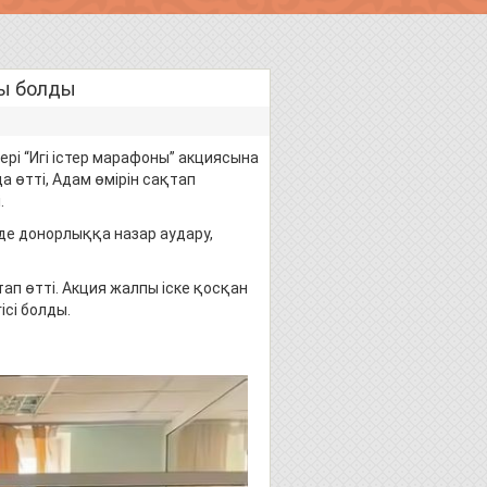
ры болды
лері “Игі істер марафоны” акциясына
 өтті, Адам өмірін сақтап
.
де донорлыққа назар аудару,
тап өтті. Акция жалпы іске қосқан
сі болды.