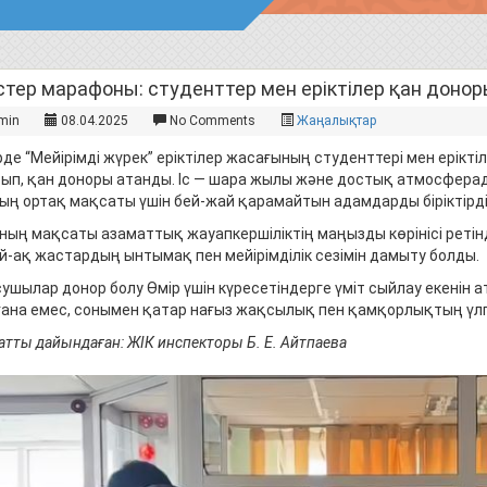
істер марафоны: студенттер мен еріктілер қан доно
min
08.04.2025
No Comments
Жаңалықтар
рде “Мейірімді жүрек” еріктілер жасағының студенттері мен ерікті
ып, қан доноры атанды. Іс — шара жылы және достық атмосферада
ың ортақ мақсаты үшін бей-жай қарамайтын адамдарды біріктірді
ның мақсаты азаматтық жауапкершіліктің маңызды көрінісі ретін
й-ақ жастардың ынтымақ пен мейірімділік сезімін дамыту болды.
ушылар донор болу Өмір үшін күресетіндерге үміт сыйлау екенін а
 ғана емес, сонымен қатар нағыз жақсылық пен қамқорлықтың үлгі
тты дайындаған: ЖІК инспекторы Б. Е. Айтпаева