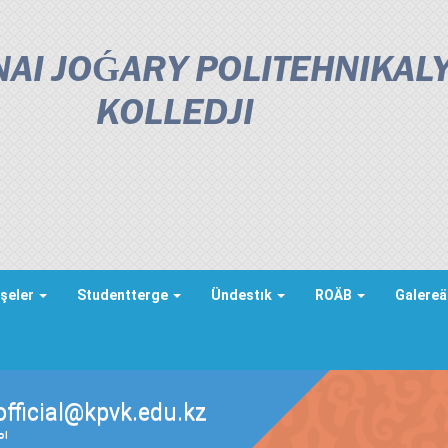
AI JOǴARY POLITEHNIKAL
KOLLEDJІ
şeler
Studentterge
Ündestık
ROÄB
Galere
official@kpvk.edu.kz
ды