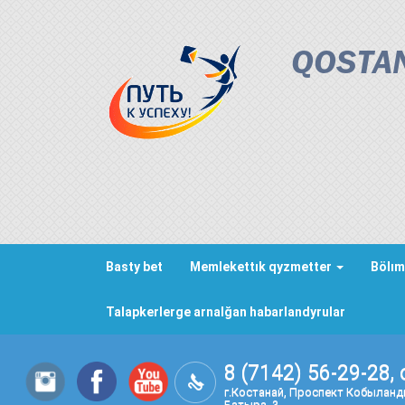
QOSTAN
Basty bet
Memlekettık qyzmetter
Bölım
Talapkerlerge arnalğan habarlandyrular
8 (7142) 56-29-28, 
г.Костанай, Проспект Кобылан
Батыра, 3