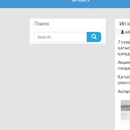
Поиск
Игі 
ad
7 сәуі
қатыс
қалуд
Акция
сонда
Қатыс
үлесі
Ақпара