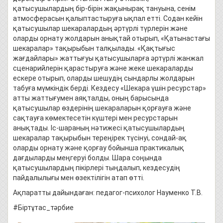
қатысушылардың бір-бірін жақынырақ тануына, сенім
атмосферасын қалыптастыруға ықпал етті. Содан кейін
қатысушылар шекаралардың әртүрлі түрлерін және
оларды орнату жолдарын анықтай отырып, «Қатынастағы
шекаралар» тақырыбын талқылады. «Қақтығыс
жағдайлары» жаттығуы қатысушыларға әртүрлі жанжал
сценарийлерін қарастыруға және жеке шекараларды
ескере отырып, оларды шешудің сындарлы жолдарын
табуға мүмкіндік берді. Кездесу «Шекара үшін ресурстар»
атты жаттығумен аяқталды, оның барысында
қатысушылар өздерінің шекараларын қорғауға және
сақтауға көмектесетін күштері мен ресурстарын
анықтады. Іс-шараның нәтижесі қатысушылардың
шекаралар тақырыбын тереңірек түсінуі, сондай-ақ
оларды орнату және қорғау бойынша практикалық
дағдыларды меңгеруі болды. Шара соңында
қатысушылардың пікірлері тыңдалып, кездесудің
пайдалылығы мен өзектілігін атап өтті.
Ақпаратты дайындаған: педагог-психолог Науменко Т.В.
#Біртұтас_тәрбие