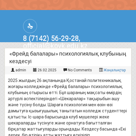
8 (7142) 56-29-28,
official@kpvk.edu.kz
г.Костанай, Проспект Кобыланды
«Фрейд балалары» психологиялық клубының
Батыра, 3
кездесуі
admin
26.02.2025
No Comments
Жаңалықтар
2025 жылдың 26 ​​ақпанында Қостанай политехникалық
жоғары колледжінде «Фрейд балалары» психологиялық
клубының отырысы өтті. Бұл шараның мақсаты өмірдің
әртүрлі аспектілеріндегі «Шекаралар» тақырыбын ашу
және түсіну болды. Шараға психология мен өзін-өзі
дамытуға қызығушылық танытатын колледж студенттері
қатысты. Іс-шара барысында клуб мүшелері жеке
шекараларды түсінуге және орнатуға бағытталған
бірқатар жаттығуларды орындады. Кездесу басында «Екі
дерек, бір өтірік» атты жаттығу өткізіліп,