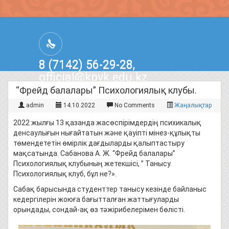
8 (7142) 56-29-28,
official@kpvk.edu.kz
г.Костанай, Проспект Кобыланды
“Фрейд балалары” Психологиялық клубы.
Батыра, 3
admin
14.10.2022
No Comments
Жаңалықтар
2022 жылғы 13 қазанда жасөспірімдердің психикалық
денсаулығын нығайтатын және қауіпті мінез-құлықты
төмендететін өмірлік дағдыларды қалыптастыру
мақсатында. Сабанова А. Ж. “Фрейд балалары”
Психологиялық клубының жетекшісі, ” Танысу.
Психологиялық клуб, бұл не?».
Сабақ барысында студенттер танысу кезінде байланыс
кедергілерін жоюға бағытталған жаттығуларды
орындады, сондай-ақ өз тәжірибелерімен бөлісті.