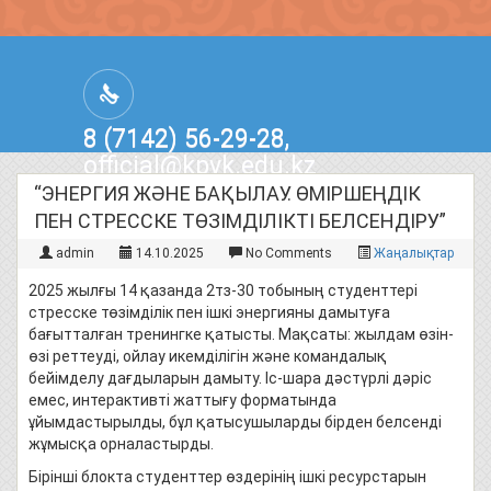
8 (7142) 56-29-28,
official@kpvk.edu.kz
г.Костанай, Проспект Кобыланды
“ЭНЕРГИЯ ЖӘНЕ БАҚЫЛАУ. ӨМІРШЕҢДІК
Батыра, 3
ПЕН СТРЕССКЕ ТӨЗІМДІЛІКТІ БЕЛСЕНДІРУ”
admin
14.10.2025
No Comments
Жаңалықтар
2025 жылғы 14 қазанда 2тз-30 тобының студенттері
стресске төзімділік пен ішкі энергияны дамытуға
бағытталған тренингке қатысты. Мақсаты: жылдам өзін-
өзі реттеуді, ойлау икемділігін және командалық
бейімделу дағдыларын дамыту. Іс-шара дәстүрлі дәріс
емес, интерактивті жаттығу форматында
ұйымдастырылды, бұл қатысушыларды бірден белсенді
жұмысқа орналастырды.
Бірінші блокта студенттер өздерінің ішкі ресурстарын