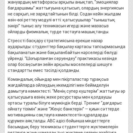
жануардың метафорасы арқылы анықтап, “эмоциялар
бағдаршамы” жаттығуына қатысып, олардың энергиясын
не сарқып, не зарядтайтынын білді. Содан кейін жылдам
өзін-өзі реттеу модулі өтті: қатысушылар “тыныштық
зәкірі” тыныс алу техникасын игерді және мазасыз
ойларды физикалық түрде тастауға машықтанды.
Стрессті басқару стратегиясына ерекше назар
аударылды: студенттер бақылау картасы тапсырмасында
бақыланатын және бақыланбайтын нәрселерді бөлуді
үйренді. “Шоғырланған серуендеу” практикасы кезінде
олар босаңсыған зейін арқылы мәселелерді шешуге
стандартты емес тәсілді қолданды.
Командалық ойындар мен пікірталастар тұрақсыз
жағдайларда ойлаудың икемділігі мен бейімделуін
дамытуға көмектесті. “Менің супер күштерім” жаттығуы әр
қатысушыға өзінің жеке ресурстары мен қолдаушы
ортасы туралы білуге мүмкіндік берді. Тренинг “дағдарыс
ойнату тізімін” және “Жеңіс банктерін” — қиын сәттерде
мотивацияны сақтауға көмектесетін құралдарды
құрумен аяқталды. АВС әдісі бойынша міндеттерге
басымдық беру техникасы студенттерге жүктемелерін
реттеуге және шамадан тыс жүктеме сезімін азайтуға