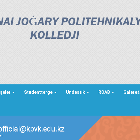
AI JOǴARY POLITEHNIKAL
KOLLEDJІ
şeler
Studentterge
Ündestık
ROÄB
Galere
official@kpvk.edu.kz
ды