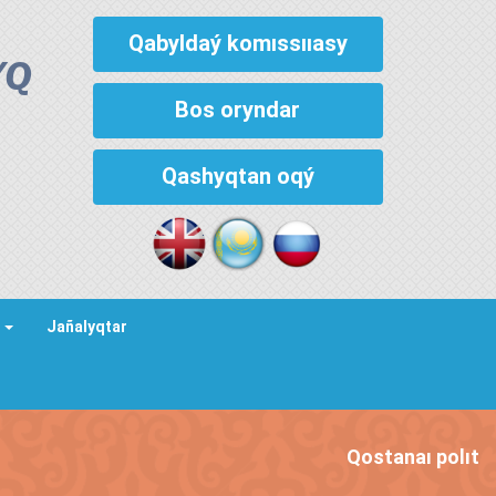
Qabyldaý komıssııasy
YQ
Bos oryndar
Qashyqtan oqý
ä
Jañalyqtar
Qostanaı polıtehn