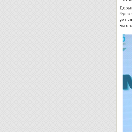
Дарын
Бұл же
ұмтыл
Біз о