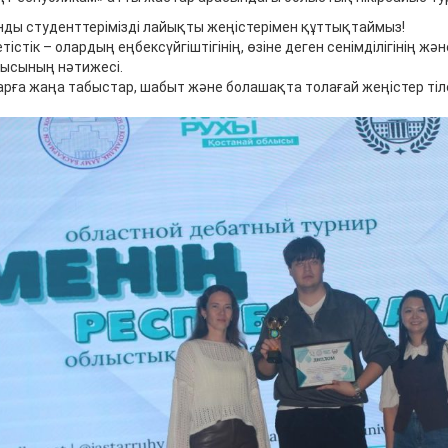
ды студенттерімізді лайықты жеңістерімен құттықтаймыз!
тістік – олардың еңбексүйгіштігінің, өзіне деген сенімділігінің жән
ысының нәтижесі.
ларға жаңа табыстар, шабыт және болашақта толағай жеңістер тіл