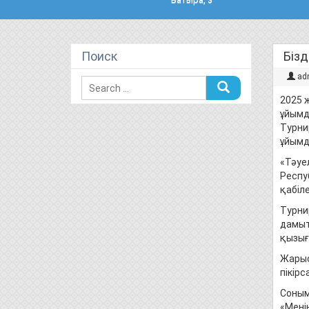
Поиск
Бізд
ad
2025 
ұйымд
Турни
ұйымд
«Тәуе
Респу
қабіле
Турни
дамыт
қызығ
Жарыс
пікір
Соным
«Мені