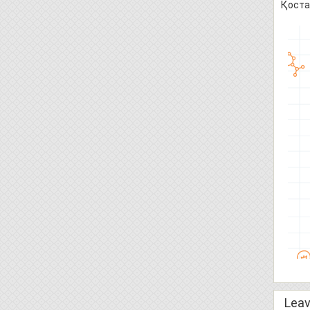
Қоста
Leav