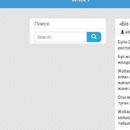
Поиск
«Біз
ad
Бүгін
респу
Бұл ж
жолда
Жобал
елім»
жағал
және 
Осы а
туған 
Жобан
халық
табыл