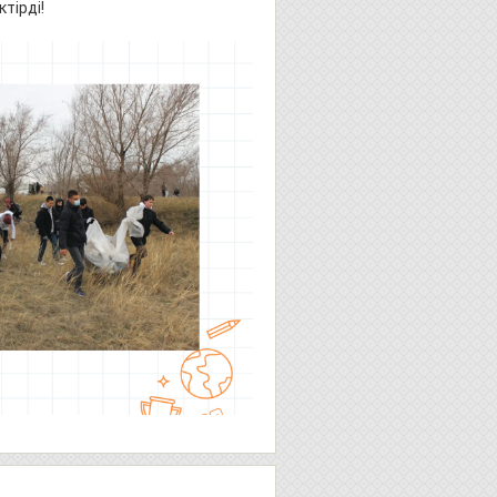
тірді!