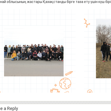
най облысының жастары Қазақстанды бірге таза ету үшін күш бірік
e a Reply