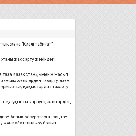
ттық және “Киелі табиғат”
ртаны жақсарту жөніндегі
е таза Қазақстан», «Менің жасыл
заңсыз желілерден тазарту, өзен
н тұрмыстық қоқыстардан тазарту
ғатқа ұқыпты қарауға, жастардың
ару, балық ресурстарын сақтау,
ру және абаттандыру болып