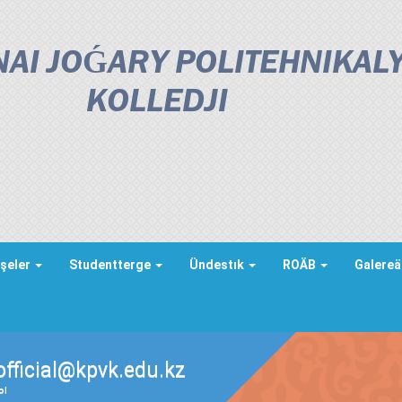
AI JOǴARY POLITEHNIKAL
KOLLEDJІ
şeler
Studentterge
Ündestık
ROÄB
Galere
official@kpvk.edu.kz
ды