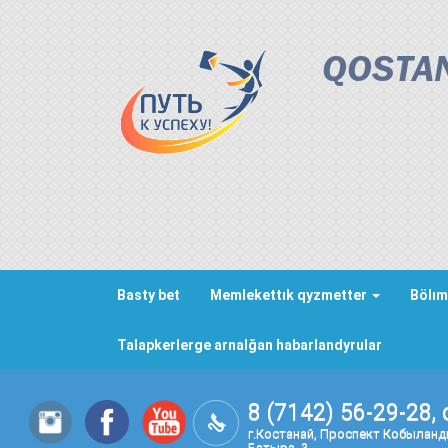
QOSTAN
Basty bet
Memlekettık qyzmetter
Bölım
Talapkerlerge arnalğan habarlandyrular
8 (7142) 56-29-28, 
г.Костанай, Проспект Кобылан
Батыра, 3