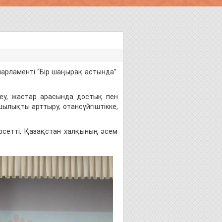
парламенті “Бір шаңырақ астында”
еу, жастар арасында достық пен
ылықты арттыру, отансүйгіштікке,
рсетті, Қазақстан халқының әсем