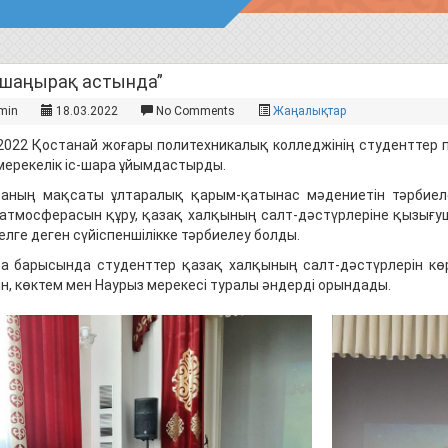
р шаңырақ астында”
min
18.03.2022
No Comments
Жаңалықтар
.2022 Қостанай жоғары политехникалық колледжінің студенттер 
мерекелік іс-шара ұйымдастырды.
раның мақсаты ұлтаралық қарым-қатынас мәдениетін тәрбиел
 атмосферасын құру, қазақ халқының салт-дәстүрлеріне қызығуш
елге деген сүйіспеншілікке тәрбиелеу болды.
ра барысында студенттер қазақ халқының салт-дәстүрлерін кө
ін, көктем мен Наурыз мерекесі туралы әндерді орындады.