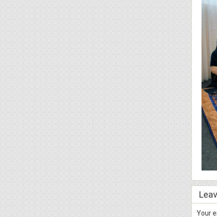
Leav
Your e