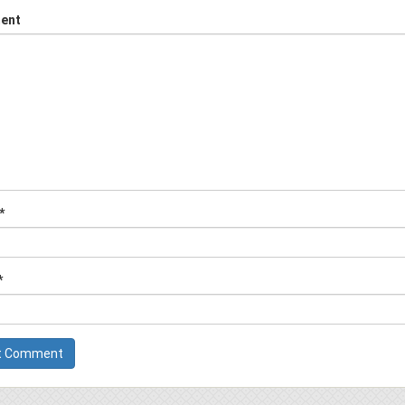
ent
*
*