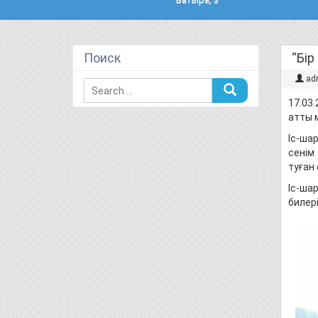
Поиск
“Бі
ad
17.03
атты 
Іс-ша
сенім
туған 
Іс-ша
билер