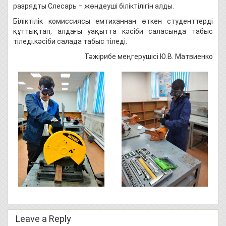
разрядты Слесарь – жөндеуші біліктілігін алды.
Біліктілік комиссиясы емтиханнан өткен студенттерді
құттықтап, алдағы уақытта кәсіби саласында табыс
тіледі.кәсіби салада табыс тіледі.
Тәжірибе меңгерушісі Ю.В. Матвиенко
Leave a Reply