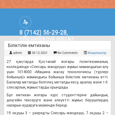
8 (7142) 56-29-28,
official@kpvk.edu.kz
г.Костанай, Проспект Кобыланды
Біліктілік емтиханы
Батыра, 3
admin
30.12.2021
No Comments
Жаңалықтар
27 қаңтарда Қостанай жоғары политехникалық
колледжінде «Слесарь-жөндеуші» жұмыс мамандығын алу
үшін 1014000 «Машина жасау технологиясы (түрлері
бойынша)» мамандығы бойынша біліктілік емтиханы өтті.
Балалар металды белгілеу, металды кесу, аралау және т.б.
слесарлық жұмыстарды орындады.
Бұл емтихан жоғары курс студенттеріне дайындық
деңгейін тексеруге және әлеуетті жұмыс берушілердің
назарын аударуға мүмкіндік береді.
19 оқушы 3 – разрядты Слесарь-жөндеуші, 7 оқушы 2 –