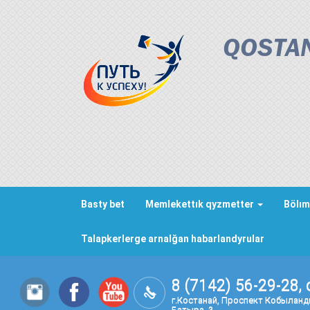
QOSTAN
Basty bet
Memlekettık qyzmetter
Bölım
Talapkerlerge arnalğan habarlandyrular
8 (7142) 56-29-28, 
г.Костанай, Проспект Кобылан
Батыра, 3