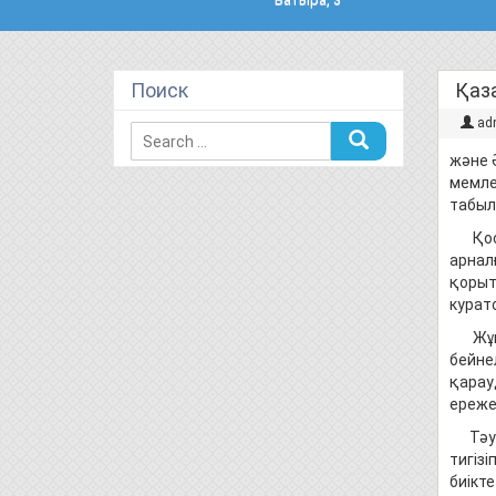
Поиск
Қаз
ad
және 
мемле
табыл
Қоста
арнал
қорыт
курато
Жұмыс
бейне
қарау
ереже
Тәуел
тигізі
биікте