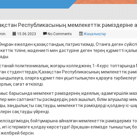
ақстан Республикасының мемлекеттік рәміздеріне а
min
15.06.2023
No Comments
Жаңалықтар
Әнұран ежелден қазақстандық патриотизмді, Отанға деген сүйіспе
кеттік тіліне, мәдениеті мен дәстүріне деген терең құрметті қал
ады.
най политехникалық жоғары колледжінің 1-4 курс топтарында М
ған студенттердің Қазақстан Республикасының мемлекеттік рәміз
ындылауға, оларға құрмет пен ұқыптылықпен қарауға тәрбиелеуг
рлық сағат өткізілді.
 барысында мемлекет рәміздерінің идеялық-адамгершілік мазмұ
лер мен салтанатты рәсімдердің рөлі ашылып, білім алушылар ме
ды, заңдылықты сақтауды, мемлекеттік рәміздерді қолдану іс-ш
лерін сақтауды үйренді.
сіздігіміздің бойтұмарына айналған мемлекеттік рәміздеріміз т
п, игі істерімізге қолдау көрсетуде! Әрқашан елімізде тыныштық 
 желбірей берсін.