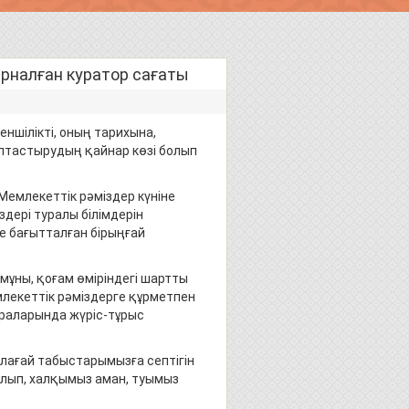
рналған куратор сағаты
ншілікті, оның тарихына,
ыптастырудың қайнар көзі болып
емлекеттік рәміздер күніне
дері туралы білімдерін
е бағытталған бірыңғай
ны, қоғам өміріндегі шартты
млекеттік рәміздерге құрметпен
араларында жүріс-тұрыс
олағай табыстарымызға септігін
болып, халқымыз аман, туымыз