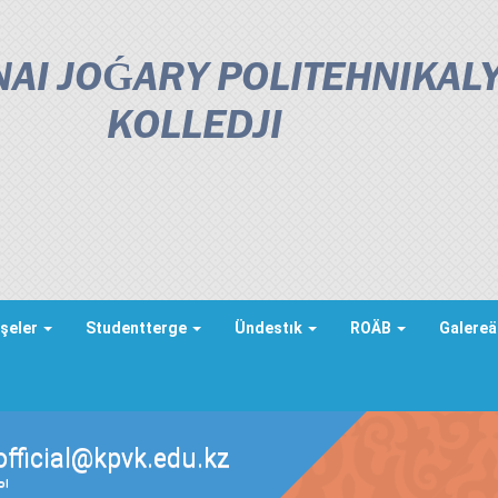
AI JOǴARY POLITEHNIKAL
KOLLEDJІ
şeler
Studentterge
Ündestık
ROÄB
Galere
official@kpvk.edu.kz
ды