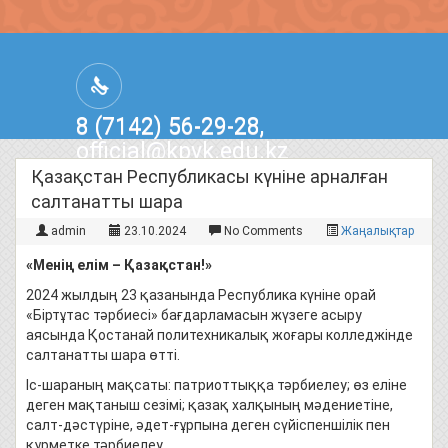
8 (7142) 56-29-28,
official@kpvk.edu.kz
г.Костанай, Проспект Кобыланды
Қазақстан Республикасы күніне арналған
Батыра, 3
салтанатты шара
admin
23.10.2024
No Comments
Жаңалықтар
«Менің елім – Қазақстан!»
2024 жылдың 23 қазанында Республика күніне орай
«Біртұтас тәрбиесі» бағдарламасын жүзеге асыру
аясында Қостанай политехникалық жоғары колледжінде
салтанатты шара өтті.
Іс-шараның мақсаты: патриоттыққа тәрбиелеу; өз еліне
деген мақтаныш сезімі; қазақ халқының мәдениетіне,
салт-дәстүріне, әдет-ғұрпына деген сүйіспеншілік пен
құрметке тәрбиелеу.