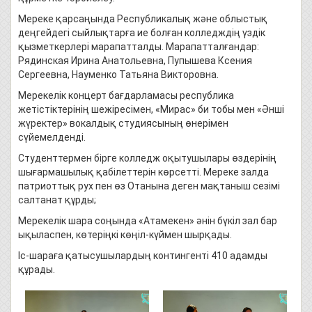
Мереке қарсаңында Республикалық және облыстық
деңгейдегі сыйлықтарға ие болған колледждің үздік
қызметкерлері марапатталды. Марапатталғандар:
Рядинская Ирина Анатольевна, Пупышева Ксения
Сергеевна, Науменко Татьяна Викторовна.
Мерекелік концерт бағдарламасы республика
жетістіктерінің шежіресімен, «Мирас» би тобы мен «Әнші
жүректер» вокалдық студиясының өнерімен
сүйемелденді.
Студенттермен бірге колледж оқытушылары өздерінің
шығармашылық қабілеттерін көрсетті. Мереке залда
патриоттық рух пен өз Отанына деген мақтаныш сезімі
салтанат құрды;
Мерекелік шара соңында «Атамекен» әнін бүкіл зал бар
ықыласпен, көтеріңкі көңіл-күймен шырқады.
Іс-шараға қатысушылардың контингенті 410 адамды
құрады.