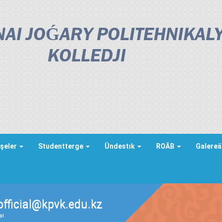
AI JOǴARY POLITEHNIKAL
KOLLEDJІ
şeler
Studentterge
Ündestık
ROÄB
Galere
official@kpvk.edu.kz
ды