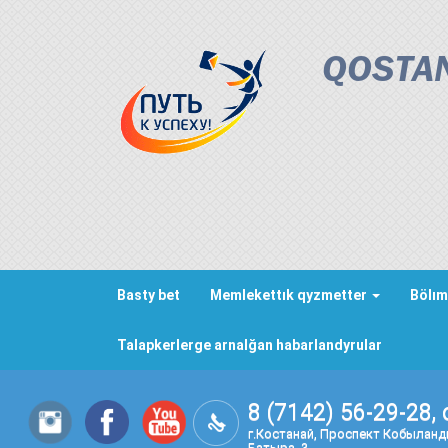
QOSTAN
Basty bet
Memlekettık qyzmetter
Bölım
Talapkerlerge arnalğan habarlandyrular
8 (7142) 56-29-28, 
г.Костанай, Проспект Кобылан
Батыра, 3