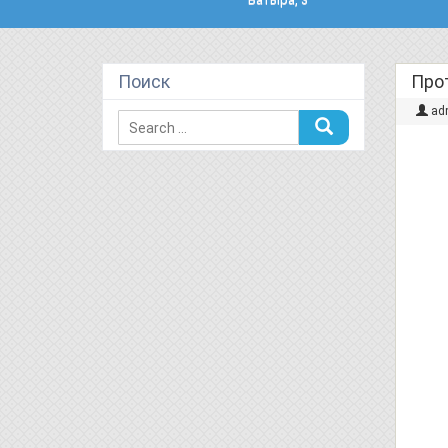
Поиск
Прот
ad