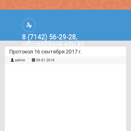
8 (7142) 56-29-28,
official@kpvk.edu.kz
г.Костанай, Проспект Кобыланды
Протокол 16 сентября 2017 г.
Батыра, 3
admin
09.01.2018