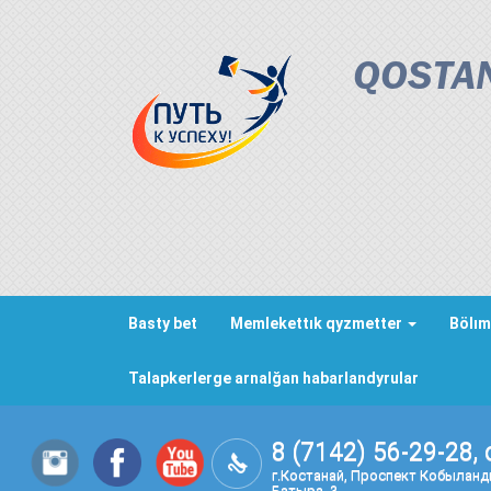
QOSTAN
Basty bet
Memlekettık qyzmetter
Bölım
Talapkerlerge arnalğan habarlandyrular
8 (7142) 56-29-28, 
г.Костанай, Проспект Кобылан
Батыра, 3