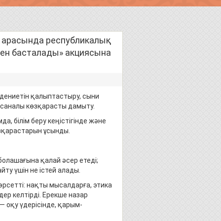
ры арасында республикалық
ен басталады» акциясына
дениетін қалыптастыру, сыни
е саналы көзқарасты дамыту.
а, білім беру кеңістігінде және
зқарастарын ұсынды.
болашағына қалай әсер етеді;
ту үшін не істей алады.
рсетті: нақты мысалдарға, этика
р келтірді. Ерекше назар
оқу үдерісінде, қарым-