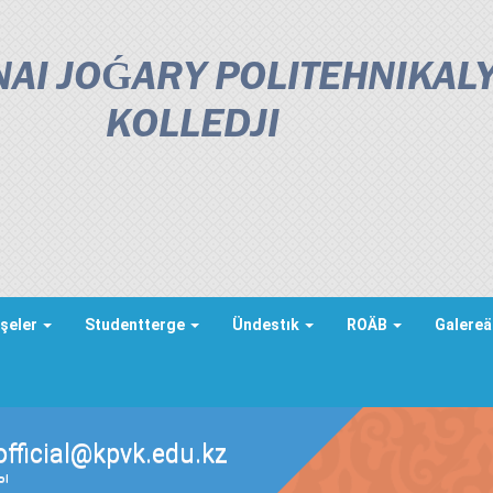
AI JOǴARY POLITEHNIKAL
KOLLEDJІ
şeler
Studentterge
Ündestık
ROÄB
Galere
official@kpvk.edu.kz
ды