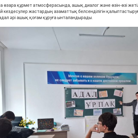
ра өзара құрмет атмосферасында, ашық диалог және өзін-өзі жеті
й кездесулер жастардың азаматтық белсенділігін қалыптастыруға
адал әрі ашық қоғам құруға ынталандырады.