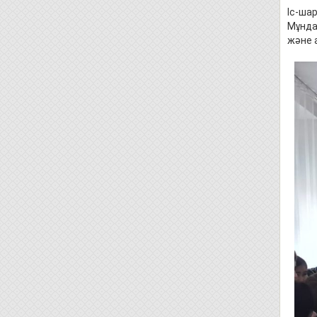
Іс-ша
Мұнда
және 