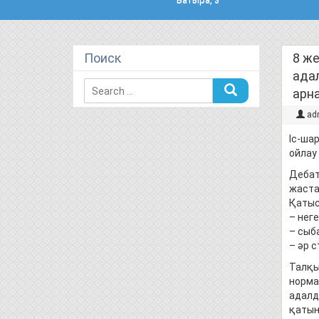
Поиск
8 же
ада
арна
ad
Іс-ша
ойлау
Дебатт
жаста
Қатыс
– нег
– сыб
– әр 
Талқы
норма
адалд
қатын