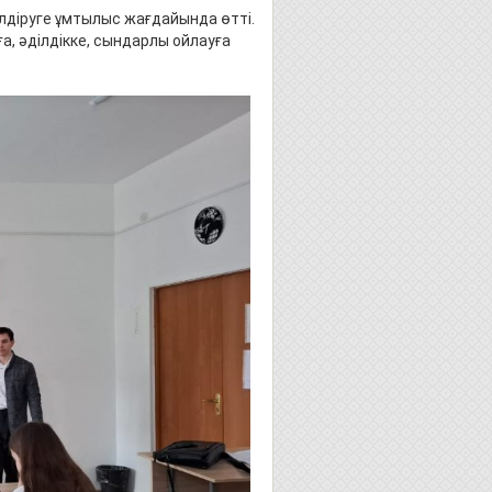
лдіруге ұмтылыс жағдайында өтті.
, әділдікке, сындарлы ойлауға