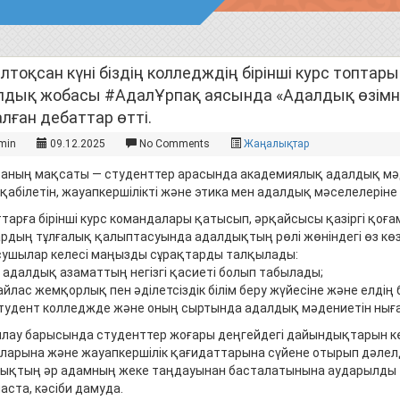
лтоқсан күні біздің колледждің бірінші курс топта
лдық жобасы #АдалҰрпақ аясында «Адалдық өзімн
лған дебаттар өтті.
min
09.12.2025
No Comments
Жаңалықтар
раның мақсаты — студенттер арасында академиялық адалдық мә
 қабілетін, жауапкершілікті және этика мен адалдық мәселелерін
арға бірінші курс командалары қатысып, әрқайсысы қазіргі қоғамд
рдың тұлғалық қалыптасуында адалдықтың рөлі жөніндегі өз кө
ушылар келесі маңызды сұрақтарды талқылады:
е адалдық азаматтың негізгі қасиеті болып табылады;
айлас жемқорлық пен әділетсіздік білім беру жүйесіне және елдің 
студент колледжде және оның сыртында адалдық мәдениетін нығай
лау барысында студенттер жоғары деңгейдегі дайындықтарын кө
ларына және жауапкершілік қағидаттарына сүйене отырып дәлелде
ықтың әр адамның жеке таңдауынан басталатынына аударылды — 
аста, кәсіби дамуда.