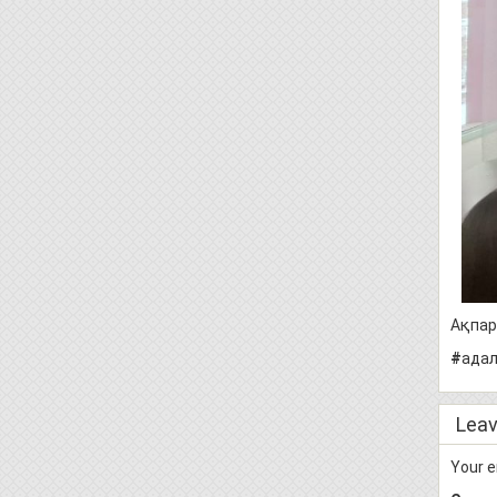
Ақпар
#
адал
Leav
Your e