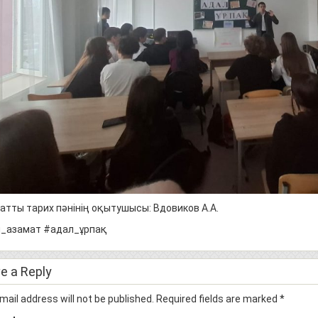
атты тарих пәнінің оқытушысы: Вдовиков А.А.
_азамат #адал_ұрпақ
e a Reply
mail address will not be published.
Required fields are marked
*