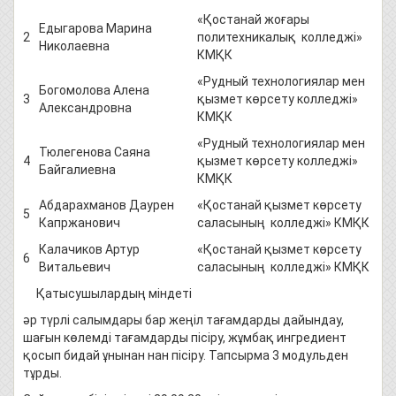
«Қостанай жоғары
Едыгарова Марина
2
политехникалық колледжі»
Николаевна
КМҚК
«Рудный технологиялар мен
Богомолова Алена
3
қызмет көрсету колледжі»
Александровна
КМҚК
«Рудный технологиялар мен
Тюлегенова Саяна
4
қызмет көрсету колледжі»
Байгалиевна
КМҚК
Абдарахманов Даурен
«Қостанай қызмет көрсету
5
Капржанович
саласының колледжі» КМҚК
Калачиков Артур
«Қостанай қызмет көрсету
6
Витальевич
саласының колледжі» КМҚК
Қатысушылардың міндеті
әр түрлі салымдары бар жеңіл тағамдарды дайындау,
шағын көлемді тағамдарды пісіру, жұмбақ ингредиент
қосып бидай ұнынан нан пісіру. Тапсырма 3 модульден
тұрды.