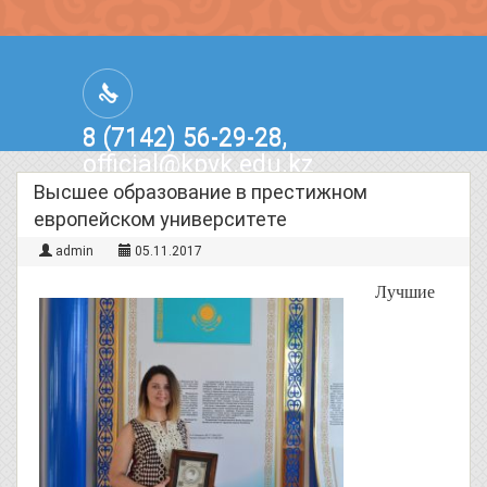
8 (7142) 56-29-28,
official@kpvk.edu.kz
г.Костанай, Проспект Кобыланды
Высшее образование в престижном
Батыра, 3
европейском университете
admin
05.11.2017
Лучшие