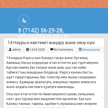
8 (7142) 56-29-28,
official@kpvk.edu.kz
г.Костанай, Проспект Кобыланды
14 Наурыз-көктемгі жаңару және ояну күні
Батыра, 3
admin
14.03.2025
No Comments
Жаңалықтар
14 наурыз Көрісу күні-Қазақстанда және Орталық
Азияның басқа елдерінде атап өтілетін дәстүрлі мереке.
Бұл көктемнің басталуын және ұзақ қыстан кейін
табиғаттың жаңаруын білдіреді. Көрісу күнінің басты
әдет-ғұрыптарының бірі-тілектер мен жылы сөздермен
алмасу. Адамдар араласуға, жаңалықтармен алмасуға
және алдағы көктемге қуануға жиналады.
Осы күні атап өтілетін Амал мерекесі қазақ халқының
салт-дәстүрлері мен мәдениетіне арналған. Бұл күні
Қазақстанның тарихы, әдебиеті, музыкасы мен өнеріне