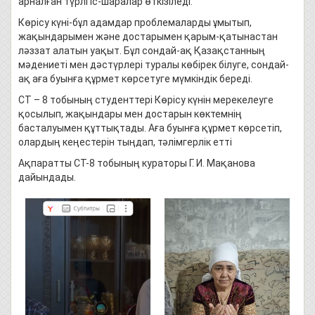
арналған түрлі іс-шаралар өткізіледі.
Көрісу күні-бұл адамдар проблемаларды ұмытып,
жақындарымен және достарымен қарым-қатынастан
ләззат алатын уақыт. Бұл сондай-ақ Қазақстанның
мәдениеті мен дәстүрлері туралы көбірек білуге, сондай-
ақ аға буынға құрмет көрсетуге мүмкіндік береді.
СТ – 8 тобының студенттері Көрісу күнін мерекелеуге
қосылып, жақындары мен достарын көктемнің
басталуымен құттықтады. Аға буынға құрмет көрсетіп,
олардың кеңестерін тыңдап, тәлімгерлік етті
Ақпаратты СТ-8 тобының кураторы Г. И. Мақанова
дайындады.