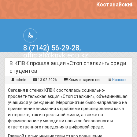
Костанайский п
8 (7142) 56-29-28,
official@kpvk.edu.kz
г.Костанай, Проспект Кобыланды
В КПВК прошла акция «Стоп сталкинг» среди
Батыра, 3
студентов
admin
13.02.2026
Комментариев нет
Новости
Сегодня в стенах КПВК состоялась социально-
просветительская акция «Стоп сталкинг», объединившая
учащихся учреждения. Мероприятие было направлено на
привлечение внимания к проблеме преследования как в
интернете, так и в реальной жизни, а также на
формирование у молодёжи навыков безопасного и
ответственного поведения в цифровой среде.
Главной целью инициативы стало повышение