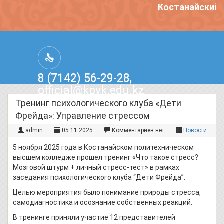
Костанайский п
8 (7142) 56-29-28,
official@kpvk.edu.kz
г.Костанай, Проспект Кобыланды
Тренинг психологического клуба «Дети
Батыра, 3
Фрейда»: Управление стрессом
admin
05.11.2025
Комментариев нет
Новости
5 ноября 2025 года в Костанайском политехническом
высшем колледже прошел тренинг «Что такое стресс?
Мозговой штурм + личный стресс-тест» в рамках
заседания психологического клуба “Дети Фрейда”.
Целью мероприятия было понимание природы стресса,
самодиагностика и осознание собственных реакций.
В тренинге приняли участие 12 представителей