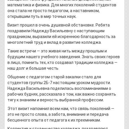
математика и физика. Для многих поколений студентов
она стала не просто педагогом, а наставником,
открывшим путь в мир точных наук.
Визит прошел в очень душевной обстановке. Ребята
поздравили Надежду Васильевну с наступающим
праздником, выразили ей искреннюю благодарность за
многолетний труд и вклад в развитие колледжа.
Такие встречи — это живая нить между прошлым и
будущим нашего учебного заведения. Знать своих героев
в лицо, помнить тех, кто создавал традиции колледжа —
наш долг и большая честь
Общение с педагогом старой закалки стало для
студентов группы 2Б-7 настоящим уроком мудрости.
Надежда Васильевна поделилась воспоминаниями о
рабочих буднях, рассказала о том, как важно сохранять
тягу к знаниям и верность выбранной профессии.
Этот визит напомнил всем нам, что связь поколений —
это не просто слова, а забота, внимание и передача
бесценного опыта от педагога к их преемникам.
Коллектив и студенчество колледжа поздравляют