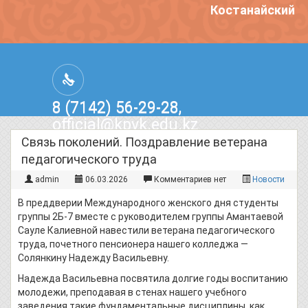
Костанайский по
8 (7142) 56-29-28,
official@kpvk.edu.kz
г.Костанай, Проспект Кобыланды
Связь поколений. Поздравление ветерана
Батыра, 3
педагогического труда
admin
06.03.2026
Комментариев нет
Новости
В преддверии Международного женского дня студенты
группы 2Б-7 вместе с руководителем группы Амантаевой
Сауле Калиевной навестили ветерана педагогического
труда, почетного пенсионера нашего колледжа —
Солянкину Надежду Васильевну.
Надежда Васильевна посвятила долгие годы воспитанию
молодежи, преподавая в стенах нашего учебного
заведения такие фундаментальные дисциплины, как