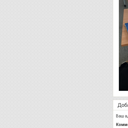
Доб
Ваш а
Комм