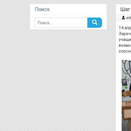
Поиск
Шаг
ad
14 ап
Зареч
учащи
возмо
спосо