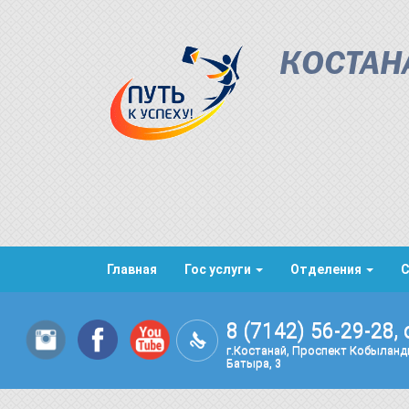
КОСТАН
Главная
Гос услуги
Отделения
8 (7142) 56-29-28, 
г.Костанай, Проспект Кобылан
Батыра, 3