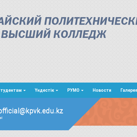
АЙСКИЙ ПОЛИТЕХНИЧЕСК
ВЫСШИЙ КОЛЛЕДЖ
Студентам
Үндестік
РУМО
Новости
Галере
official@kpvk.edu.kz
ды