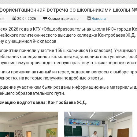
фориентационная встреча со школьниками школы № 
min
20.04.2026
Комментариев нет
Новости
реля 2026 года в КГУ «Общеобразовательная школа № 8» города К
найского политехнического высшего колледжа Контробаева Ж.Д
чу с учащимися 9-х классов.
оприятии приняли участие 156 школьников (6 классов). Учащимс
ебованных специальностях колледжа, условиях поступления, осо
ную систему и производственную практику, а также перспективах
ники проявили активный интерес, задавали вопросы о выборе пр
жностях, на которые получили подробные ответы.
ершение участникам были розданы информационные материалы д
ейшего образовательного пути.
мацию подготовила: Контробаева Ж.Д.