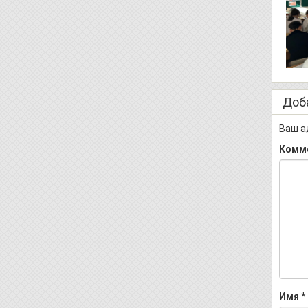
Доб
Ваш а
Комм
Имя
*