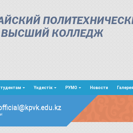
АЙСКИЙ ПОЛИТЕХНИЧЕСК
ВЫСШИЙ КОЛЛЕДЖ
Студентам
Үндестік
РУМО
Новости
Галере
official@kpvk.edu.kz
ды