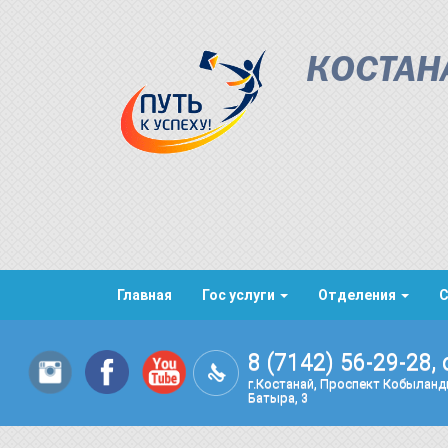
КОСТАН
Главная
Гос услуги
Отделения
8 (7142) 56-29-28, 
г.Костанай, Проспект Кобылан
Батыра, 3