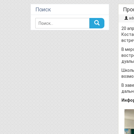
Поиск
Про
ad
20 ап
Коста
встре
В мер
востр
дуаль
Школь
возмо
В зав
дальн
Инфор