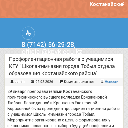
Костанайский п
8 (7142) 56-29-28,
official@kpvk.edu.kz
г.Костанай, Проспект Кобыланды
Профориентационная работа с учащимися
Батыра, 3
КГУ “Школа-гимназия города Тобыл отдела
образования Костанайского района”
admin
02.02.2026
Комментариев нет
Новости
29 января преподавателями Костанайского
политехнического высшего колледжа Ержакановой
Любовь Леонидовной и Кравченко Екатериной
Борисовной была проведена профориентационная работа
с учащимися Школы -гимназии города Тобыл.
Мероприятие организовано с целью формирования у
школьников осознанного выбора будущей профессии и