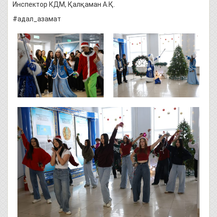
Инспектор КДМ, Қалқаман А.Қ.
#адал_азамат