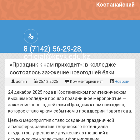
Костанайский п
8 (7142) 56-29-28,
official@kpvk.edu.kz
г.Костанай, Проспект Кобыланды
«Праздник к нам приходит»: в колледже
Батыра, 3
состоялось зажжение новогодней ёлки
admin
25.12.2025
Комментариев нет
Новости
24 декабря 2025 года в Костанайском политехническом
высшем колледже прошло праздничное мероприятие —
зажжение новогодней ёлки «Праздник к нам приходит»,
которое стало ярким событием в преддверии Нового года.
Целью мероприятия стало создание праздничной
атмосферы, развитие творческого потенциала
студентов, укрепление дружеских отношений в
студенческом коллективе и формирование