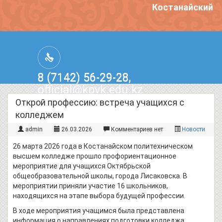
Костанайский по
8 (7142) 56-29-28,
official@kpvk.edu.kz
г.Костанай, Проспект Кобыланды
Открой профессию: встреча учащихся с
Батыра, 3
колледжем
admin
26.03.2026
Комментариев нет
Новости
26 марта 2026 года в Костанайском политехническом
высшем колледже прошло профориентационное
мероприятие для учащихся Октябрьской
общеобразовательной школы, города Лисаковска. В
мероприятии приняли участие 16 школьников,
находящихся на этапе выбора будущей профессии.
В ходе мероприятия учащимся была представлена
информация о направлениях подготовки колледжа,