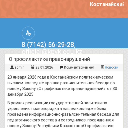
Костанайский п
8 (7142) 56-29-28,
official@kpvk.edu.kz
г.Костанай, Проспект Кобыланды
О профилактике правонарушений
Батыра, 3
admin
23.01.2026
Комментариев нет
Новости
23 января 2026 года в Костанайском политехническом
высшем колледже прошла разъяснительная беседа по
новому Закону «О профилактике правонарушений» от 30
декабря 2025
В рамках реализации государственной политики по
укреплению правопорядка в нашем колледже была
проведена информационно-разъяснительная беседа для
педагогического состава и сотрудников, посвященная
новому Закону Республики Казахстан «О профилактике