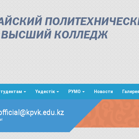
АЙСКИЙ ПОЛИТЕХНИЧЕСК
ВЫСШИЙ КОЛЛЕДЖ
Студентам
Үндестік
РУМО
Новости
Галере
official@kpvk.edu.kz
ды