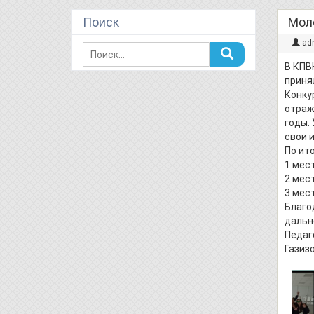
Поиск
Мол
ad
В КПВ
приня
Конку
отраж
годы.
свои 
По ит
1 мест
2 мест
3 мест
Благо
дальн
Педаг
Газизо