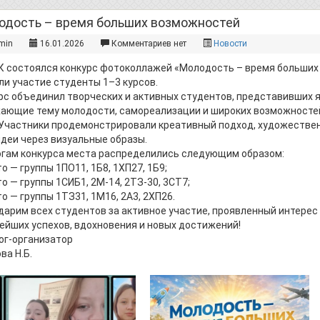
одость – время больших возможностей
min
16.01.2026
Комментариев нет
Новости
К состоялся конкурс фотоколлажей «Молодость – время больших 
ли участие студенты 1–3 курсов.
рс объединил творческих и активных студентов, представивших я
ающие тему молодости, самореализации и широких возможносте
 Участники продемонстрировали креативный подход, художестве
идеи через визуальные образы.
огам конкурса места распределились следующим образом:
о — группы 1ПО11, 1Б8, 1ХП27, 1Б9;
о — группы 1СИБ1, 2М-14, 2ТЗ-30, 3СТ7;
о — группы 1ТЗ31, 1М16, 2А3, 2ХП26.
дарим всех студентов за активное участие, проявленный интерес
ейших успехов, вдохновения и новых достижений!
ог-организатор
ва Н.Б.