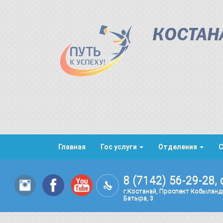
КОСТАН
Главная
Гос услуги
Отделения
8 (7142) 56-29-28, 
г.Костанай, Проспект Кобылан
Батыра, 3