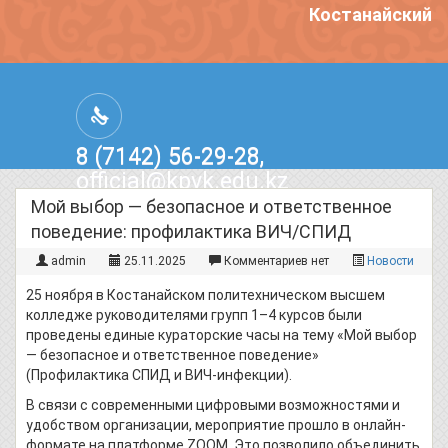
Костанайский п
8 (7142) 56-29-28,
official@kpvk.edu.kz
г.Костанай, Проспект Кобыланды
Мой выбор — безопасное и ответственное
Батыра, 3
поведение: профилактика ВИЧ/СПИД
admin
25.11.2025
Комментариев нет
Новости
25 ноября в Костанайском политехническом высшем
колледже руководителями групп 1–4 курсов были
проведены единые кураторские часы на тему «Мой выбор
— безопасное и ответственное поведение»
(Профилактика СПИД и ВИЧ-инфекции).
В связи с современными цифровыми возможностями и
удобством организации, мероприятие прошло в онлайн-
формате на платформе ZOOM. Это позволило объединить