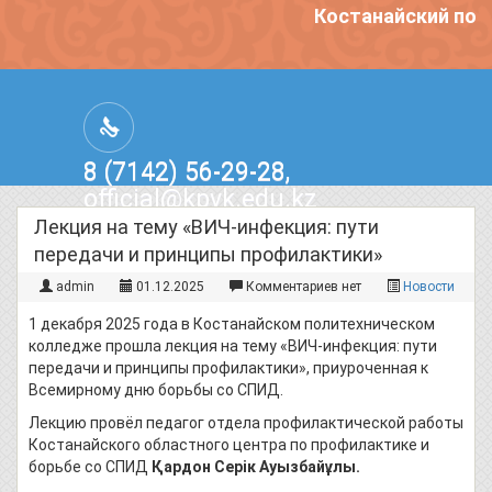
Костанайский поли
8 (7142) 56-29-28,
official@kpvk.edu.kz
г.Костанай, Проспект Кобыланды
Лекция на тему «ВИЧ-инфекция: пути
Батыра, 3
передачи и принципы профилактики»
admin
01.12.2025
Комментариев нет
Новости
1 декабря 2025 года в Костанайском политехническом
колледже прошла лекция на тему «ВИЧ-инфекция: пути
передачи и принципы профилактики», приуроченная к
Всемирному дню борьбы со СПИД.
Лекцию провёл педагог отдела профилактической работы
Костанайского областного центра по профилактике и
борьбе со СПИД
Қардон Серік Ауызбайұлы.