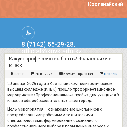
Костанайский п
8 (7142) 56-29-28,
official@kpvk.edu.kz
г.Костанай, Проспект Кобыланды
Какую профессию выбрать? 9-классники в
Батыра, 3
КПВК
admin
20.01.2026
Комментариев нет
Новости
20 января 2026 года в Костанайском политехническом
высшем колледже (КПВК) прошло профориентационное
мероприятие «Профессиональные пробы» для учащихся 9
классов общеобразовательных школ города.
Цель мероприятия — ознакомление школьников с
востребованными рабочими и техническими
специальностями, формирование осознанного
профессионального выбора и повышение интереса к