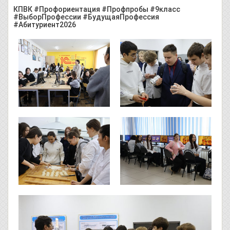
КПВК #Профориентация #Профпробы #9класс
#ВыборПрофессии #БудущаяПрофессия
#Абитуриент2026