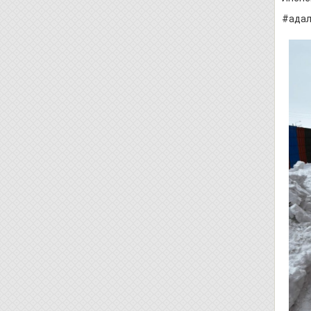
#адал