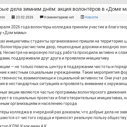
рые дела зимним днём: акция волонтёров в «Доме 
min
23.02.2026
Комментариев нет
Новости
враля 2026 года волонтёры колледжа приняли участие в благотво
у «Дом мамы».
ках инициативы студенты организованно пришли на территорию це
. Волонтёры расчистили двор, пешеходные дорожки и входную зон
д. Несмотря на морозную погоду, работа проходила активно и сла
дами, поддерживали друг друга и проявляли инициативу.
акции — не только помочь центру в поддержании чистоты и порядка
ние к местным социальным учреждениям. Такие мероприятия фор
ственности, взаимопомощи и социальной активности. Они учат ра
ия в нестандартных ситуациях и проявлять внимание к окружающ
ные акции являются частью программы волонтёрского движения 
вуют в социальных проектах и благотворительных инициативах, 
чным организациям и населению города.
тёры колледжа в очередной раз доказали, что добрые дела не зав
шаются от чистого сердца и приносят реальную пользу обществу.
ктор КДМ, Қалқаман А.Қ.