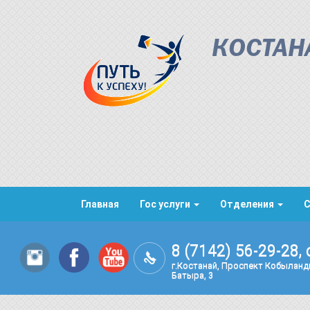
КОСТАН
Главная
Гос услуги
Отделения
8 (7142) 56-29-28, 
г.Костанай, Проспект Кобылан
Батыра, 3