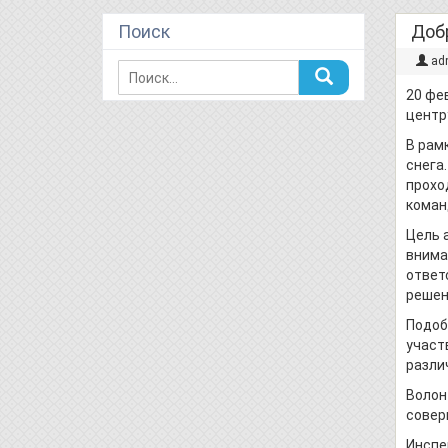
Поиск
Доб
ad
20 фе
центр
В рам
снега
прохо
коман
Цель 
внима
ответ
решен
Подоб
участ
разли
Волон
совер
Инспе