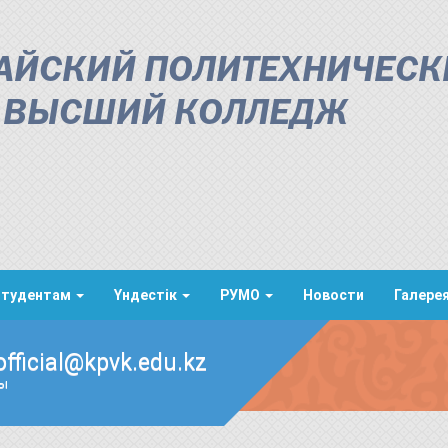
АЙСКИЙ ПОЛИТЕХНИЧЕСК
ВЫСШИЙ КОЛЛЕДЖ
Студентам
Үндестік
РУМО
Новости
Галере
official@kpvk.edu.kz
ды