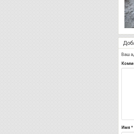
Доб
Ваш а
Комм
Имя
*