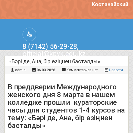
Костанайский по
8 (7142) 56-29-28,
official@kpvk.edu.kz
г.Костанай, Проспект Кобыланды
«Бәрі де, Ана, бір өзіңнен басталды»
Батыра, 3
admin
06.03.2026
Комментариев нет
Новости
В преддверии Международного
женского дня 8 марта в нашем
колледже прошли кураторские
часы для студентов 1-4 курсов на
тему: «Бәрі де, Ана, бір өзіңнен
басталды»