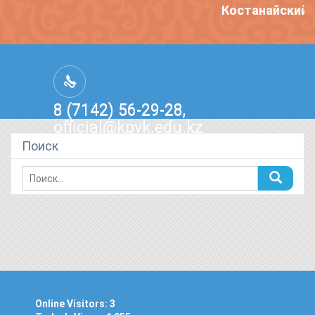
Костанайский 
8 (7142) 56-29-28,
official@kpvk.edu.kz
г.Костанай, Проспект Кобыланды
Поиск
Батыра, 3
Online Visitors:
3