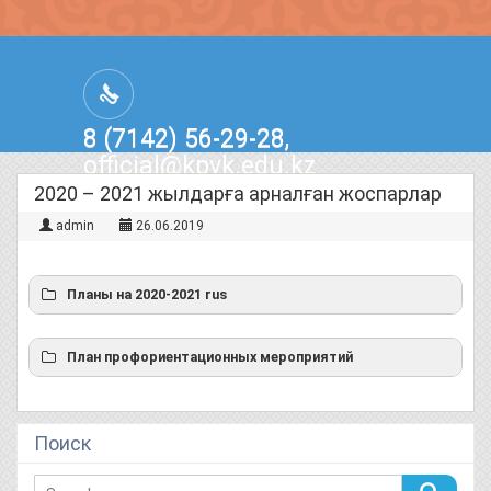
8 (7142) 56-29-28,
official@kpvk.edu.kz
г.Костанай, Проспект Кобыланды
2020 – 2021 жылдарға арналған жоспарлар
Батыра, 3
admin
26.06.2019
Планы на 2020-2021 rus
План профориентационных мероприятий
Поиск