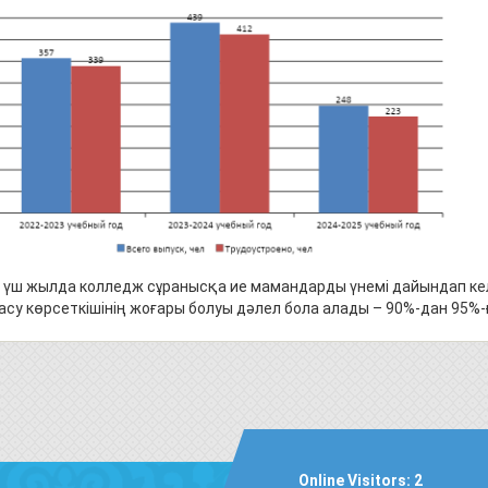
 үш жылда колледж сұранысқа ие мамандарды үнемі дайындап кел
асу көрсеткішінің жоғары болуы дәлел бола алады – 90%-дан 95%-ғ
Online Visitors:
2