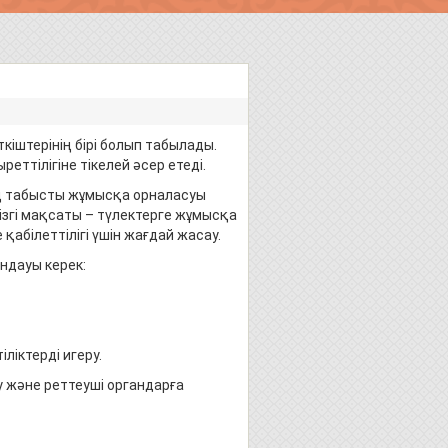
кіштерінің бірі болып табылады.
реттілігіне тікелей әсер етеді.
ың табысты жұмысқа орналасуы
гізгі мақсаты – түлектерге жұмысқа
абілеттілігі үшін жағдай жасау.
ндауы керек:
ліктерді игеру.
 және реттеуші органдарға