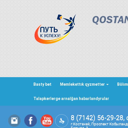
QOSTAN
Basty bet
Memlekettık qyzmetter
Bölım
Talapkerlerge arnalğan habarlandyrular
8 (7142) 56-29-28, 
г.Костанай, Проспект Кобылан
Батыра, 3