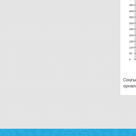
Соңғы
орнал