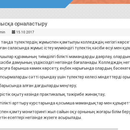
ысқа орналастыру
min
15.10.2017
і таңда түлектердің жұмыспен қамтылуы колледждің негізгі көрсет
ан саласында жұмыс істеу мүмкіндігі түлектің кәсіби өсуі мен құзы
шылар құрамының тиімділігі білікті мамандарды даярлау, олард
әсіби дамуының үздіксіздігі негізінде бағаланады. Колледждің не
асуға барынша көмек көрсету, еңбек нарығында олардың бәсекеге қ
апсырмаларды сәтті орындау үшін түлектер келесі міндеттерді оры
 барысында алған дағдыларды меңгеру;
ірістік оқыту кезінде практикалық тәжірибе жинақтау;
іктілікті арттыру курстарында қосымша мамандықтар мен құзыретті
пен қамту мониторингі жыл сайын оқу орнының жоғары білім беру
тін есептері негізінде жүзеге асырылады.