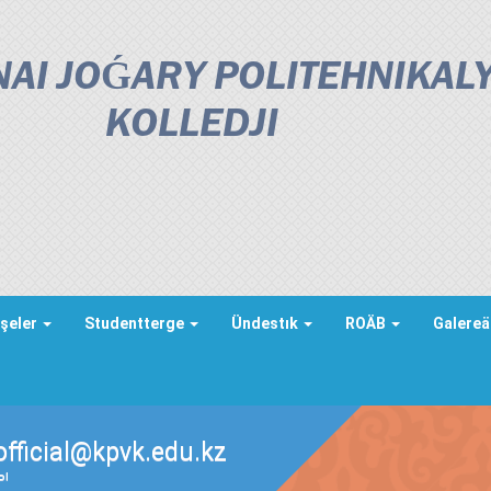
AI JOǴARY POLITEHNIKAL
KOLLEDJІ
şeler
Studentterge
Ündestık
ROÄB
Galere
official@kpvk.edu.kz
ды