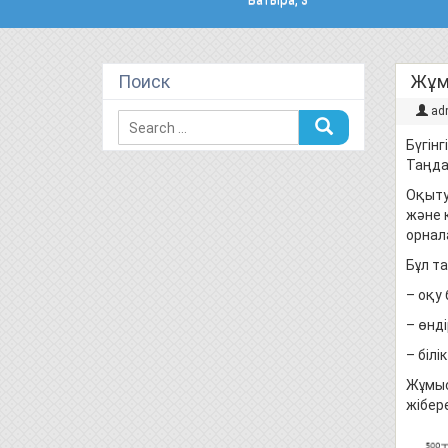
Поиск
Жұм
ad
Бүгінг
Таңдағ
Оқыту
және к
орнал
Бұл т
– оқу
– өнд
– біл
Жұмыс
жібере