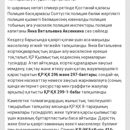
Іс-шараның негізгі спикері ретінде Қостанай қаласы
Полиция басқармасы Солтүстік полиция бөлімі жергілікті
полиция қызметі бөлімшесінің ювеналды полиция
тобының аға учаскелік полиция инспекторы, полиция
капитаны
Янна Витальевна Аксенкина
сөз сөйледі.
Кездесу барысында қазіргі қоғам үшін аса маңызды
мәселелер егжей-тегжейлі талқыланды. Янна Витальевна
есірткіқұмарлықтың алдын алу мәселесіне ерекше
тоқталып, ҚР Қылмыстық кодексінің нормаларын
түсіндірді. Атап айтқанда, есірткі құралдарын заңсыз
иемдену, сақтау және өткізу үшін қатаң жауапкершілікті
қарастыратын
ҚР ҚК 296 және 297-баптары
, сондай-ақ
есірткіні насихаттау немесе заңсыз жарнамалауға (соның
ішінде интернет-ресурстар мен граффити-жазулар
арқылы) қатысты
ҚР ҚК 299-1-бабы
талқыланды.
Кәмелетке толмағандардың жыныстық тиіспеушілігі
тақырыбын талқылау аясында ҚР ҚК 8-тарауының
нормалары түсіндіріліп, жеке тұлғаға қарсы қылмыстар
үшін жазаның бұлтартпастығы баса айтылды. Дәрістің
жеке блогы қазіргі заманның өзекті мәселелері: буллинг
пен лудоманияға арналды. Спикер
ҚР ӘҚБтК-нің 434-