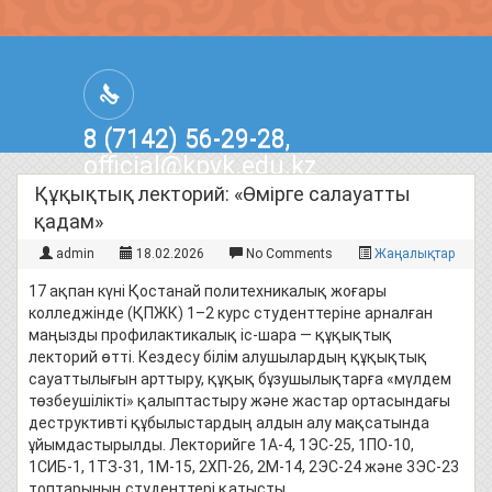
8 (7142) 56-29-28,
official@kpvk.edu.kz
г.Костанай, Проспект Кобыланды
Құқықтық лекторий: «Өмірге салауатты
Батыра, 3
қадам»
admin
18.02.2026
No Comments
Жаңалықтар
17 ақпан күні Қостанай политехникалық жоғары
колледжінде (ҚПЖК) 1–2 курс студенттеріне арналған
маңызды профилактикалық іс-шара — құқықтық
лекторий өтті. Кездесу білім алушылардың құқықтық
сауаттылығын арттыру, құқық бұзушылықтарға «мүлдем
төзбеушілікті» қалыптастыру және жастар ортасындағы
деструктивті құбылыстардың алдын алу мақсатында
ұйымдастырылды. Лекторийге 1А-4, 1ЭС-25, 1ПО-10,
1СИБ-1, 1ТЗ-31, 1М-15, 2ХП-26, 2М-14, 2ЭС-24 және 3ЭС-23
топтарының студенттері қатысты.