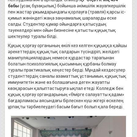
бабы
(ұсақ бұзақылық) бойынша әкімшілік жауапкершілік
пен жастар ұжымдарындағы қорлауға (травля) қарсы іс-
қимыл жөніндегі жаңа заңнамалық шараларды еске
салды. Студентер құмар ойындарға қатысудың
тәуекелдері мен ойын бизнесіне қатысты құқықтық
шектеулер туралы білді.
Құқық қорғау органының өкілі кез келген құқыққа қайшы
әрекеттердің құқықтық салдарын түсіндіріп, желідегі
манипуляциялардың немесе құрдастар тарапынан
болатын психологиялық қысымның құрбаны болмау
туралы практикалық кеңестер берді. Мұндай кездесулер
студенттердің саналы азаматтық ұстанымын, құқықтық
иммунитетін және өз болашағына деген жауапты
көзқарасын қалыптастыруға ықпал етеді. Колледж бен
құқық қорғау органдарының «Өмірге салауатты қадам»
бағдарламасы аясындағы бірлескен күш-жігері өскелең
ұрпақты тәрбиелеудегі басым бағыт болып қала береді.