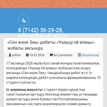
8 (7142) 56-29-28,
official@kpvk.edu.kz
г.Костанай, Проспект Кобыланды
«Сен және Заң» дебаты «Ұшқыр ой алаңы»
Батыра, 3
жобасы аясында
admin
18.02.2026
No Comments
Жаңалықтар
17 ақпанда 2026 жылы Қостанай жоғары политехникалық
колледжінде «Ұшқыр ой алаңы» жобасын іске асыру
аясында «Сен және Заң» тақырыбында дебат өтті. Іс-
шараға колледждің дебат қозғалысы фракцияларының 10
студенті қатысты.
Іс-шараның мақсаты:
студенттердің құқықтық
сауаттылығын арттыру, белсенді азаматтық ұстанымды
қалыптастыру және Қазақстан Республикасының
заңнамасын сақтауға жауапкершілік сезімін дамыту.