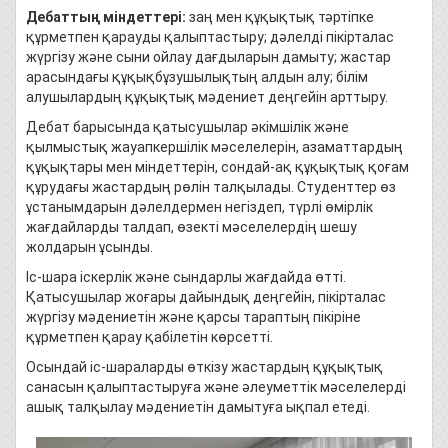
Дебаттың міндеттері:
заң мен құқықтық тәртіпке
құрметпен қарауды қалыптастыру; дәлелді пікірталас
жүргізу және сыни ойлау дағдыларын дамыту; жастар
арасындағы құқықбұзушылықтың алдын алу; білім
алушылардың құқықтық мәдениет деңгейін арттыру.
Дебат барысында қатысушылар әкімшілік және
қылмыстық жауапкершілік мәселелерін, азаматтардың
құқықтары мен міндеттерін, сондай-ақ құқықтық қоғам
құрудағы жастардың рөлін талқылады. Студенттер өз
ұстанымдарын дәлелдермен негіздеп, түрлі өмірлік
жағдайларды талдап, өзекті мәселелердің шешу
жолдарын ұсынды.
Іс-шара іскерлік және сындарлы жағдайда өтті.
Қатысушылар жоғары дайындық деңгейін, пікірталас
жүргізу мәдениетін және қарсы тараптың пікіріне
құрметпен қарау қабілетін көрсетті.
Осындай іс-шараларды өткізу жастардың құқықтық
санасын қалыптастыруға және әлеуметтік мәселелерді
ашық талқылау мәдениетін дамытуға ықпал етеді.