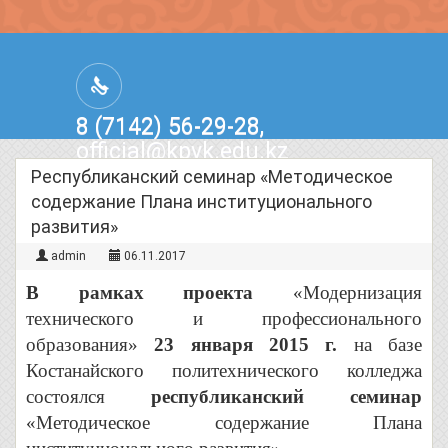
8 (7142) 56-29-28,
official@kpvk.edu.kz
г.Костанай, Проспект Кобыланды
Республиканский семинар «Методическое
Батыра, 3
содержание Плана институционального
развития»
admin
06.11.2017
В рамках проекта
«Модернизация
технического и профессионального
образования»
23 января 2015 г.
на базе
Костанайского политехнического колледжа
состоялся
республиканский семинар
«Методическое содержание Плана