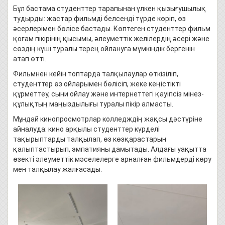
Бұл бастама студенттер тарапынан үлкен қызығушылық
тудырды: жастар фильмді белсенді түрде көріп, өз
әсерлерімен бөлісе бастады. Көптеген студенттер фильм
қоғам пікірінің қысымы, әлеуметтік желілердің әсері және
сөздің күшi туралы терең ойлануға мүмкіндік бергенін
атап өтті.
Фильмнен кейін топтарда талқылаулар өткізіліп,
студенттер өз ойларымен бөлісіп, жеке кеңістікті
құрметтеу, сыни ойлау және интернеттегі қауіпсіз мінез-
құлықтың маңыздылығы туралы пікір алмасты.
Мұндай кинопросмотрлар колледждің жақсы дәстүріне
айналуда: кино арқылы студенттер күрделі
тақырыптарды талқылап, өз көзқарастарын
қалыптастырып, эмпатияны дамытады. Алдағы уақытта
өзекті әлеуметтік мәселелерге арналған фильмдерді көру
мен талқылау жалғасады.