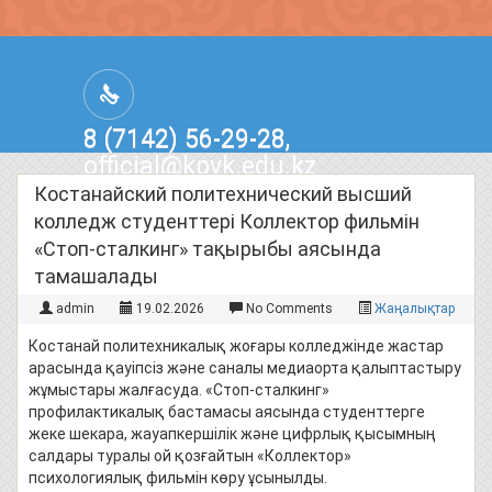
8 (7142) 56-29-28,
official@kpvk.edu.kz
г.Костанай, Проспект Кобыланды
Костанайский политехнический высший
Батыра, 3
колледж студенттері Коллектор фильмін
«Стоп-сталкинг» тақырыбы аясында
тамашалады
admin
19.02.2026
No Comments
Жаңалықтар
Костанай политехникалық жоғары колледжінде жастар
арасында қауіпсіз және саналы медиаорта қалыптастыру
жұмыстары жалғасуда. «Стоп-сталкинг»
профилактикалық бастамасы аясында студенттерге
жеке шекара, жауапкершілік және цифрлық қысымның
салдары туралы ой қозғайтын «Коллектор»
психологиялық фильмін көру ұсынылды.