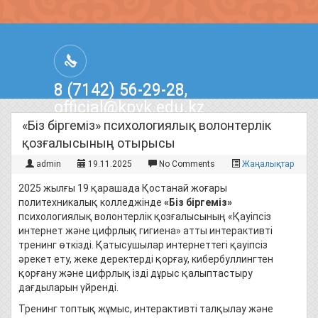
8 (7142) 56-29-28,
official@kpvk.edu.kz
г.Костанай, Проспект Кобыланды
«Біз біргеміз» психологиялық волонтерлік
Батыра, 3
қозғалысының отырысы
admin
19.11.2025
No Comments
Жаңалықтар
2025 жылғы 19 қарашада Қостанай жоғары
политехникалық колледжінде
«Біз біргеміз»
психологиялық волонтерлік қозғалысының «Қауіпсіз
интернет және цифрлық гигиена» атты интерактивті
тренинг өткізді. Қатысушылар интернеттегі қауіпсіз
әрекет ету, жеке деректерді қорғау, кибербуллингтен
қорғану және цифрлық ізді дұрыс қалыптастыру
дағдыларын үйренді.
Тренинг топтық жұмыс, интерактивті талқылау және