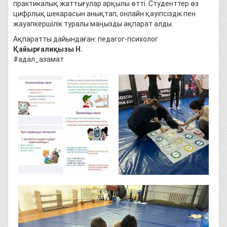
практикалық жаттығулар арқылы өтті. Студенттер өз
цифрлық шекарасын анықтап, онлайн қауіпсіздік пен
жауапкершілік туралы маңызды ақпарат алды.
Ақпаратты дайындаған: педагог-психолог
Қайырғалиқызы Н.
#адал_азамат