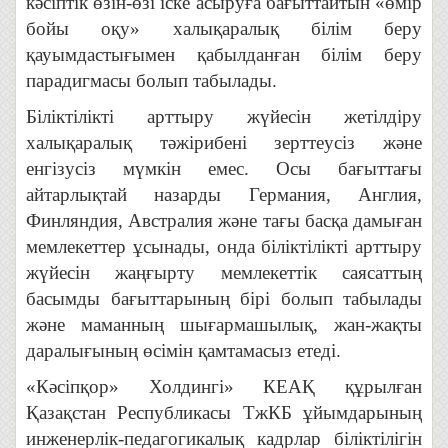
кәсіптік өзін-өзі іске асыруға бағыттайтын «өмір
бойы оқу» халықаралық білім беру
қауымдастығымен қабылданған білім беру
парадигмасы болып табылады.
Біліктілікті арттыру жүйесін жетілдіру
халықаралық тәжірибені зерттеусіз және
енгізусіз мүмкін емес. Осы бағыттағы
айтарлықтай назарды Германия, Англия,
Финляндия, Австралия және тағы басқа дамыған
мемлекеттер ұсынады, онда біліктілікті арттыру
жүйесін жаңғырту мемлекеттік саясаттың
басымды бағыттарының бірі болып табылады
және маманның шығармашылық, жан-жақты
даралығының өсімін қамтамасыз етеді.
«Кәсіпқор» Холдингі» КЕАҚ құрылған
Қазақстан Республикасы ТжКБ ұйымдарының
инженерлік-педагогикалық кадрлар біліктілігін