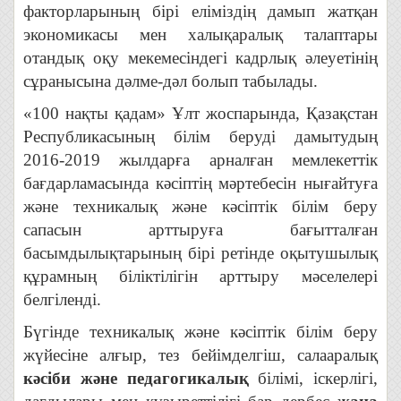
факторларының бірі еліміздің дамып жатқан
экономикасы мен халықаралық талаптары
отандық оқу мекемесіндегі кадрлық әлеуетінің
сұранысына дәлме-дәл болып табылады.
«100 нақты қадам» Ұлт жоспарында, Қазақстан
Республикасының білім беруді дамытудың
2016-2019 жылдарға арналған мемлекеттік
бағдарламасында кәсіптің мәртебесін нығайтуға
және техникалық және кәсіптік білім беру
сапасын арттыруға бағытталған
басымдылықтарының бірі ретінде оқытушылық
құрамның біліктілігін арттыру мәселелері
белгіленді.
Бүгінде техникалық және кәсіптік білім беру
жүйесіне алғыр, тез бейімделгіш, салааралық
кәсіби және педагогикалық
білімі, іскерлігі,