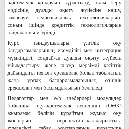
әдістемелік қолдауын құрастыру, білім беру
үрдісінің дуалды оқыту жүйесіне көшу,
заманауи педагогикалық технологияларын,
соның ішінде кредиттік технологияларын
пайдалануы игерілді.
Курс тыңдаушылары үлгілік оқу
бағдарламаларының икемділігі мен интеграция
мүмкіндігі, сондай-ақ дуалды оқыту жүйесін
ұйымдастыру және қысқа мерзімді кәсіптік
дайындығы негізгі ерекшелік болып табылатын
жаңа ұрпақ бағдарламаларының өзіндік
ерекшелігі мен басымдылығын белгіледі.
Педагогтар мен ө/о шеберлері модульдер
бойынша оқу-әдістемелік кешенінің (ОӘК)
ажырамас бөлігін құрайтын жұмыс оқу
жоспарын, перспективтік-тақырыптық,
күнделікті сабақ жоспарларын құрастыру