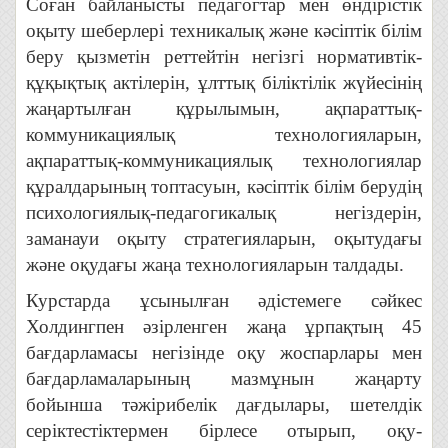
Соған байланысты педагогтар мен өндірістік
оқыту шеберлері техникалық және кәсіптік білім
беру қызметін реттейтін негізгі нормативтік-
құқықтық актілерін, ұлттық біліктілік жүйесінің
жаңартылған құрылымын, ақпараттық-
коммуникациялық технологияларын,
ақпараттық-коммуникациялық технологиялар
құралдарының топтасуын, кәсіптік білім берудің
психологиялық-педагогикалық негіздерін,
заманауи оқыту стратегияларын, оқытудағы
және оқудағы жаңа технологияларын талдады.
Курстарда ұсынылған әдістемеге сәйкес
Холдингпен әзірленген жаңа ұрпақтың 45
бағдарламасы негізінде оқу жоспарлары мен
бағдарламаларының мазмұнын жаңарту
бойынша тәжірибелік дағдылары, шетелдік
серіктестіктермен бірлесе отырып, оқу-