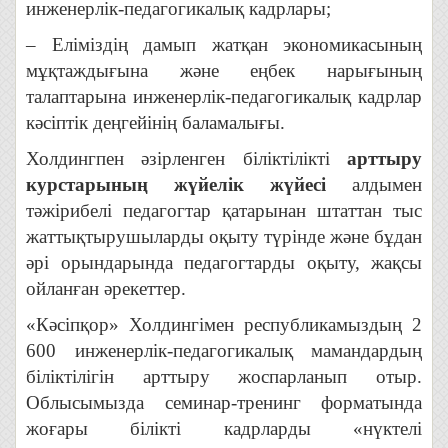
инженерлік-педагогикалық кадрлары;
– Еліміздің дамып жатқан экономикасының
мұқтаждығына және еңбек нарығының
талаптарына инженерлік-педагогикалық кадрлар
кәсіптік деңгейінің баламалығы.
Холдингпен әзірленген біліктілікті
арттыру
курстарының жүйелік жүйесі
алдымен
тәжірибелі педагогтар қатарынан штаттан тыс
жаттықтырушыларды оқыту түрінде және бұдан
әрі орындарында педагогтарды оқыту, жақсы
ойланған әрекеттер.
«Кәсіпқор» Холдингімен республикамыздың 2
600 инженерлік-педагогикалық мамандардың
біліктілігін арттыру жоспарланып отыр.
Облысымызда семинар-тренинг форматында
жоғары білікті кадрларды «нүктелі