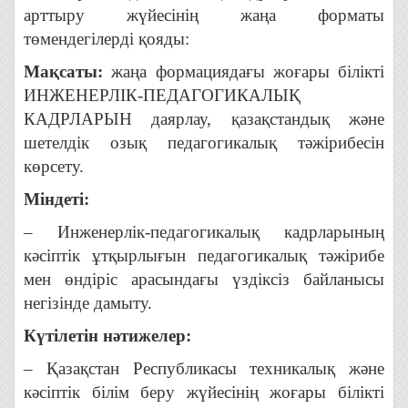
арттыру жүйесінің жаңа форматы
төмендегілерді қояды:
Мақсаты:
жаңа формациядағы жоғары білікті
ИНЖЕНЕРЛІК-ПЕДАГОГИКАЛЫҚ
КАДРЛАРЫН даярлау, қазақстандық және
шетелдік озық педагогикалық тәжірибесін
көрсету.
Міндеті:
– Инженерлік-педагогикалық кадрларының
кәсіптік ұтқырлығын педагогикалық тәжірибе
мен өндіріс арасындағы үздіксіз байланысы
негізінде дамыту.
Күтілетін нәтижелер:
– Қазақстан Республикасы техникалық және
кәсіптік білім беру жүйесінің жоғары білікті