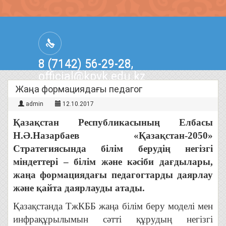
8 (7142) 56-29-28,
official@kpvk.edu.kz
г.Костанай, Проспект Кобыланды
Жаңа формациядағы педагог
Батыра, 3
admin
12.10.2017
Қазақстан Республикасының Елбасы
Н.Ә.Назарбаев «Қазақстан-2050»
Стратегиясында білім берудің негізгі
міндеттері – білім және кәсіби дағдылары,
жаңа формациядағы педагогтарды даярлау
және қайта даярлауды атады.
Қазақстанда ТжКББ жаңа білім беру моделі мен
инфрақұрылымын сәтті құрудың негізгі