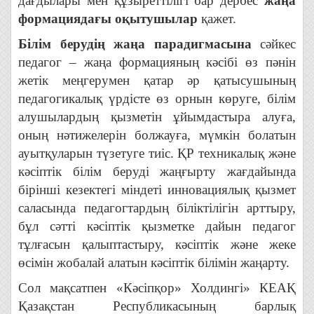
дағдылары мен құзыреттілігі бар дербес
жаңа
формациядағы оқытушылар
қажет.
Білім берудің жаңа парадигмасына
сәйкес
педагог – жаңа формацияның кәсібі өз пәнін
жетік меңгерумен қатар әр қатысушының
педагогикалық үрдісте өз орнын көруге, білім
алушылардың қызметін ұйымдастыра алуға,
оның нәтижелерін болжауға, мүмкін болатын
ауытқуларын түзетуге тиіс. ҚР техникалық және
кәсіптік білім беруді жаңғырту жағдайында
бірінші кезектегі міндеті инновациялық қызмет
саласында педагогтардың біліктілігін арттыру,
бұл сәтті кәсіптік қызметке дайын педагог
тұлғасын қалыптастыру, кәсіптік және жеке
өсімін жобалай алатын кәсіптік білімін жаңарту.
Сол мақсатпен «Кәсіпқор» Холдингі» КЕАҚ
Қазақстан Республикасының барлық