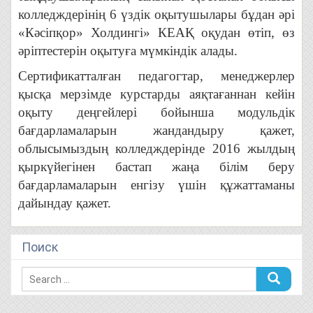
колледждерінің 6 үздік оқытушылары бұдан әрі
«Кәсіпқор» Холдингі» КЕАҚ оқудан өтіп, өз
әріптестерін оқытуға мүмкіндік алады.
Сертификатталған педагогтар, менеджерлер
қысқа мерзімде курстарды аяқтағаннан кейін
оқыту деңгейлері бойынша модульдік
бағдарламаларын жандандыру қажет,
облысымыздың колледждерінде 2016 жылдың
қыркүйегінен бастап жаңа білім беру
бағдарламаларын енгізу үшін құжаттаманы
дайындау қажет.
Поиск