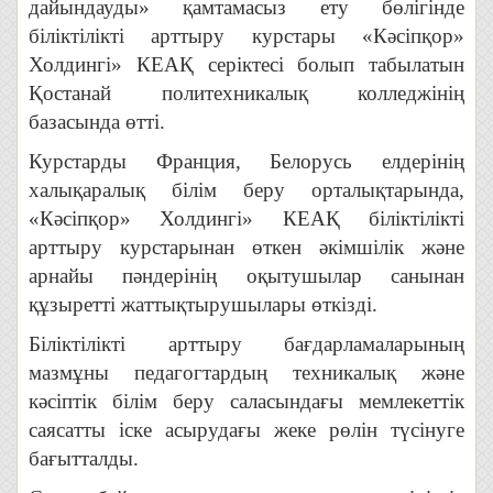
дайындауды» қамтамасыз ету бөлігінде
біліктілікті арттыру курстары «Кәсіпқор»
Холдингі» КЕАҚ серіктесі болып табылатын
Қостанай политехникалық колледжінің
базасында өтті.
Курстарды Франция, Белорусь елдерінің
халықаралық білім беру орталықтарында,
«Кәсіпқор» Холдингі» КЕАҚ біліктілікті
арттыру курстарынан өткен әкімшілік және
арнайы пәндерінің оқытушылар санынан
құзыретті жаттықтырушылары өткізді.
Біліктілікті арттыру бағдарламаларының
мазмұны педагогтардың техникалық және
кәсіптік білім беру саласындағы мемлекеттік
саясатты іске асырудағы жеке рөлін түсінуге
бағытталды.