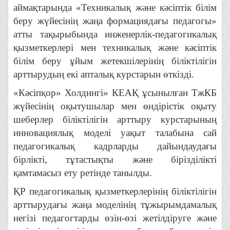
аймақтарында «Техникалық және кәсіптік білім
беру жүйесінің жаңа формациядағы педагогы»
атты тақырыбында инженерлік-педагогикалық
қызметкерлері мен техникалық және кәсіптік
білім беру ұйым жетекшілерінің біліктілігін
арттырудың екі апталық курстарын өткізді.
«Кәсіпқор» Холдингі» КЕАҚ ұсынылған ТжКБ
жүйесінің оқытушылар мен өндірістік оқыту
шеберлер біліктілігін арттыру курстарының
инновациялық моделі уақыт талабына сай
педагогикалық кадрларды дайындаудағы
бірлікті, тұтастықты және бірізділікті
қамтамасыз ету ретінде танылды.
ҚР педагогикалық қызметкерлерінің біліктілігін
арттырудағы жаңа моделінің тұжырымдамалық
негізі педагогтарды өзін-өзі жетілдіруге және