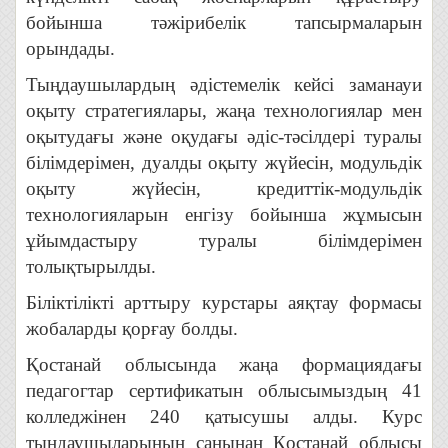
бойынша тәжірибелік тапсырмаларын
орындады.
Тыңдаушылардың әдістемелік кейсі заманауи
оқыту стратегиялары, жаңа технологиялар мен
оқытудағы және оқудағы әдіс-тәсілдері туралы
білімдерімен, дуалды оқыту жүйесін, модульдік
оқыту жүйесін, кредиттік-модульдік
технологияларын енгізу бойынша жұмысын
ұйымдастыру туралы білімдерімен
толықтырылды.
Біліктілікті арттыру курстары аяқтау формасы
жобаларды қорғау болды.
Қостанай облысында жаңа формациядағы
педагогтар сертификатын облысымыздың 41
колледжінен 240 қатысушы алды. Курс
тыңдаушыларының санынан Қостанай облысы