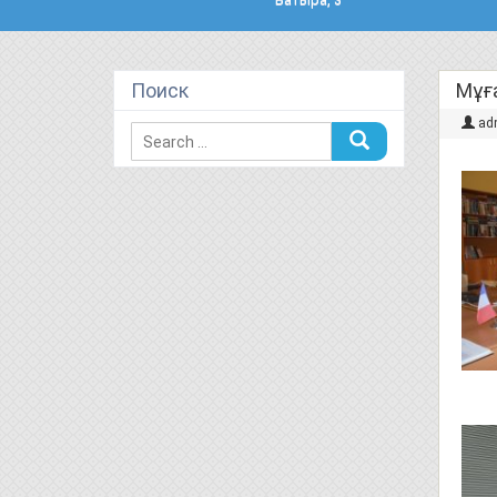
Поиск
Мұғ
ad