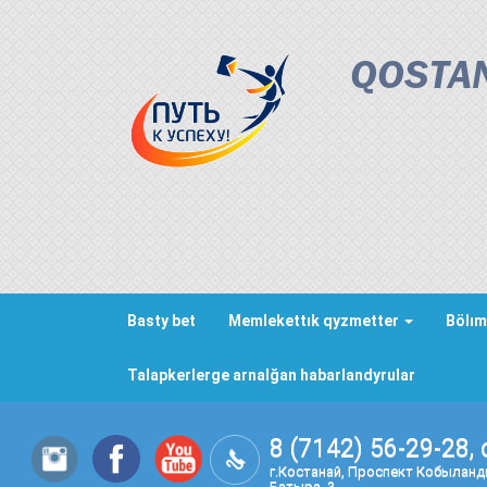
QOSTAN
Basty bet
Memlekettık qyzmetter
Bölım
Talapkerlerge arnalğan habarlandyrular
8 (7142) 56-29-28, 
г.Костанай, Проспект Кобылан
Батыра, 3