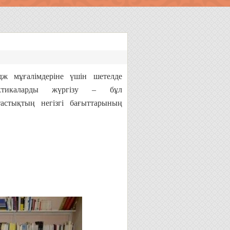
дж мұғалімдеріне үшін шетелде
актикаларды жүргізу – бұл
астықтың негізгі бағыттарының