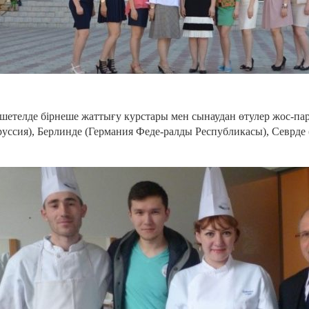
шетелде бірнеше жаттығу курстары мен сынаудан өтулер жос-пар
руссия), Берлинде (Германия Феде-ралды Республикасы), Севрде