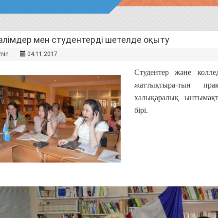
алімдер мен студентерді шетелде оқыту
min
04.11.2017
Студентер және колле
жаттықтыра-тын пр
халықаралық ынтымақт
бірі.