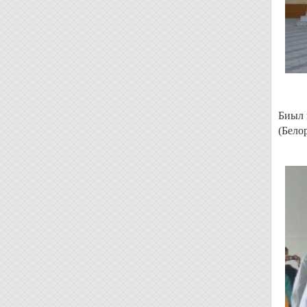
Биыл 
(Бело