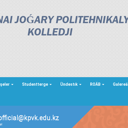
AI JOǴARY POLITEHNIKAL
KOLLEDJІ
şeler
Studentterge
Ündestık
ROÄB
Galere
official@kpvk.edu.kz
ды