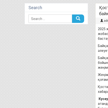
Search
Қос
бай
ad
2025 
жобас
баста
Байқа
әлеует
Байқа
бойын
жеңім
Жеңім
қоғам
Қоста
хабар
Кусеу
атанд