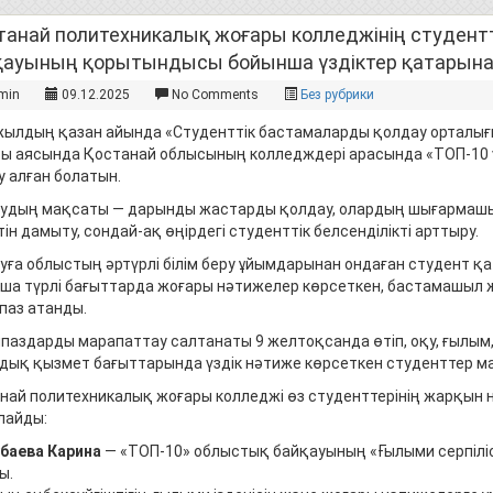
танай политехникалық жоғары колледжінің студент
қауының қорытындысы бойынша үздіктер қатарына
min
09.12.2025
No Comments
Без рубрики
жылдың қазан айында «Студенттік бастамаларды қолдау орталы
ы аясында Қостанай облысының колледждері арасында «ТОП-10 
у алған болатын.
удың мақсаты — дарынды жастарды қолдау, олардың шығармаш
ін дамыту, сондай-ақ өңірдегі студенттік белсенділікті арттыру.
уға облыстың әртүрлі білім беру ұйымдарынан ондаған студент қ
ша түрлі бағыттарда жоғары нәтижелер көрсеткен, бастамашыл ж
паз атанды.
паздарды марапаттау салтанаты 9 желтоқсанда өтіп, оқу, ғылым
дық қызмет бағыттарында үздік нәтиже көрсеткен студенттер м
най политехникалық жоғары колледжі өз студенттерінің жарқын
лайды:
баева Карина
— «ТОП-10» облыстық байқауының «Ғылыми серпілі
ы.