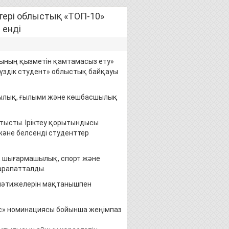
тері облыстық «ТОП-10»
 енді
ғының қызметін қамтамасыз ету»
үздік студент» облыстық байқауы
ылық, ғылыми және көшбасшылық
атысты. Іріктеу қорытындысы
әне белсенді студенттер
, шығармашылық, спорт және
арапатталды.
 нәтижелерін мақтанышпен
с» номинациясы бойынша жеңімпаз