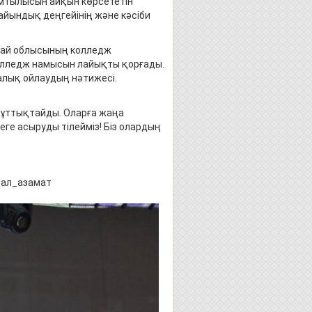
 ұмтылысын айқын көрсететін
айындық деңгейінің және кәсіби
ай облысының колледж
олледж намысын лайықты қорғады.
алық ойлаудың нәтижесі.
құттықтайды. Оларға жаңа
ге асыруды тілейміз! Біз олардың
дал_азамат