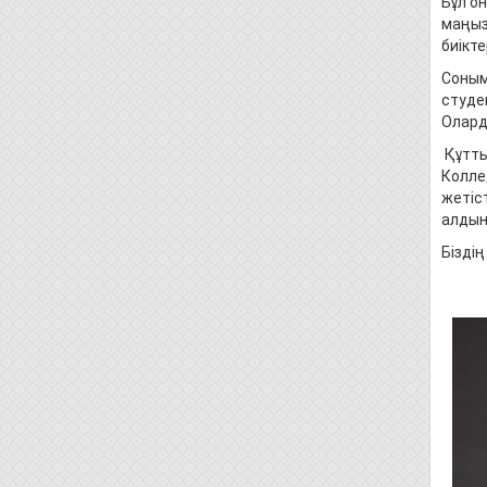
Бұл о
маңыз
биікте
Соным
студе
Олард
Құтты
Колле
жетіс
алдын
Бізді
Қалқа