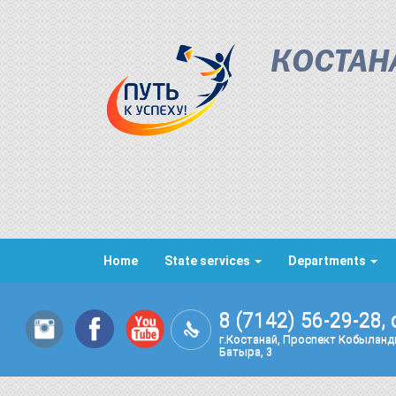
КОСТАН
Home
State services
Departments
8 (7142) 56-29-28, 
г.Костанай, Проспект Кобылан
Батыра, 3