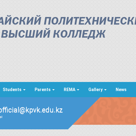
АЙСКИЙ ПОЛИТЕХНИЧЕСК
ВЫСШИЙ КОЛЛЕДЖ
Students
Parents
REMA
Gallery
News
official@kpvk.edu.kz
ды