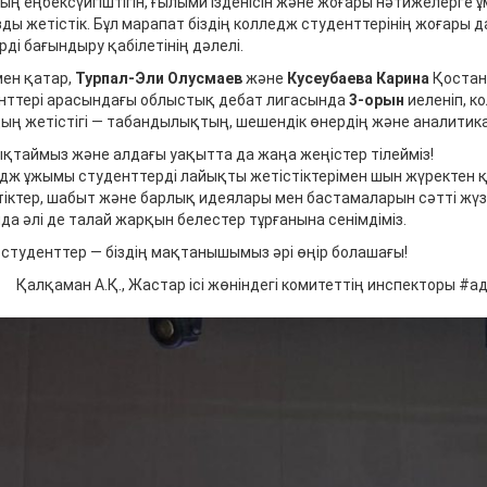
ның еңбексүйгіштігін, ғылыми ізденісін және жоғары нәтижелерге
ды жетістік. Бұл марапат біздің колледж студенттерінің жоғары д
рді бағындыру қабілетінің дәлелі.
ен қатар,
Турпал-Эли Олусмаев
және
Кусеубаева Карина
Қостан
нттері арасындағы облыстық дебат лигасында
3-орын
иеленіп, к
ың жетістігі — табандылықтың, шешендік өнердің және аналитик
қтаймыз және алдағы уақытта да жаңа жеңістер тілейміз!
дж ұжымы студенттерді лайықты жетістіктерімен шын жүректен 
тіктер, шабыт және барлық идеялары мен бастамаларын сәтті жүзе
да әлі де талай жарқын белестер тұрғанына сенімдіміз.
ң студенттер — біздің мақтанышымыз әрі өңір болашағы!
ман А.Қ., Жастар ісі жөніндегі комитеттің инспекторы #а