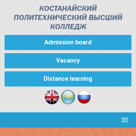
КОСТАНАЙСКИЙ
ПОЛИТЕХНИЧЕСКИЙ ВЫСШИЙ
КОЛЛЕДЖ
Admission board
Vacancy
Distance learning
Кноп
пере