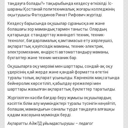
таңдауға болады?» тақырыбында кездесу өткізілді. Іс-
шараны Қостанай политехникалық жоғары колледжінің
оқытушысы Фатхудинов Ринат Рифович жүргізді.
Кездесу барысында оқушылар сұранысқа ие және
болашағы зор мамандықтармен танысты. Олардың
қатарында: стандарттау жөніндегі техник, техник-
технолог, бағдарламалық қамтамасыз ету әзірлеушісі,
ақпараттық қауіпсіздік маманы, техник-электрик,
электромеханик, өндірісті автоматтандыру маманы,
бухгалтер және техник-механик бар.
Оқушыларға оқу мерзімі мен шарттары, сондай-ақ оқу
үдерісінің қай жерде және қандай форматта өтетіні
туралы толық ақпарат ұсынылды. Көрнекілік мақсатында
бейнеролик көрсетіліп, қабылдау ережелері мен
шарттары жазылған ақпараттық буклеттер таратылды.
Жүргізілген кәсіби бағдар беру жұмысы оқушылардың
кәсіптік білім алу мүмкіндіктері туралы түсінігін кеңейтіп,
болашақ мамандығын саналы түрде таңдауға алғашқы
қадам жасауына мүмкіндік берді.
Ақпаратты АӘжТД ұйымдастырушы
–
педагог