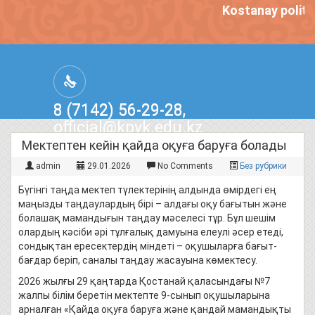
Kostanay politec
8 (7142) 56-29-28,
official@kpvk.edu.kz
г.Костанай, Проспект Кобыланды
Мектептен кейін қайда оқуға баруға болады
Батыра, 3
admin
29.01.2026
No Comments
Без рубрики
Бүгінгі таңда мектеп түлектерінің алдында өмірдегі ең
маңызды таңдаулардың бірі – алдағы оқу бағытын және
болашақ мамандығын таңдау мәселесі тұр. Бұл шешім
олардың кәсіби әрі тұлғалық дамуына елеулі әсер етеді,
сондықтан ересектердің міндеті – оқушыларға бағыт-
бағдар беріп, саналы таңдау жасауына көмектесу.
2026 жылғы 29 қаңтарда Қостанай қаласындағы №7
жалпы білім беретін мектепте 9-сынып оқушыларына
арналған «Қайда оқуға баруға және қандай мамандықты